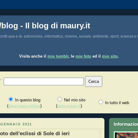
/blog - Il blog di maury.it
i scritti qua e là: astronomia, informatica, cinema, sociale, ambiente, sport, scienza e t
Visita anche il
mio tumblr
, le
mie foto
ed il
mio sito
.
In questo blog
Nel mio sito
In tutto il web
(
www.maury.it/blog
)
(
www.maury.it
)
Informazion
 GENNAIO 2011
oto dell'eclissi di Sole di ieri