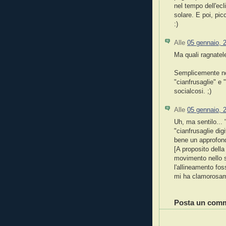
nel tempo dell'ec
solare. E poi, pic
:)
Alle
05 gennaio, 
Ma quali ragnatele?
Semplicemente non
"cianfrusaglie" e "
socialcosi. ;)
Alle
05 gennaio, 
Uh, ma sentilo... 
"cianfrusaglie digi
bene un approfondi
[A proposito della
movimento nello s
l'allineamento fos
mi ha clamorosame
Posta un com