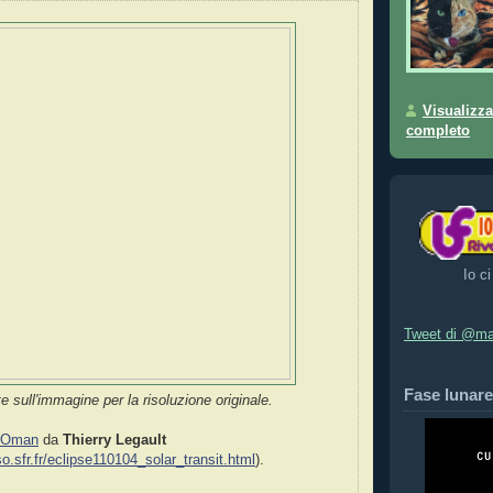
Visualizza
completo
Io ci
Tweet di @ma
Fase lunare
e sull'immagine per la risoluzione originale.
Oman
da
Thierry Legault
rso.sfr.fr/eclipse110104_solar_transit.html
).