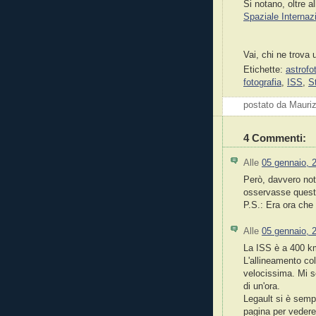
Si notano, oltre a
Spaziale Internaz
Vai, chi ne trova 
Etichette:
astrofo
fotografia
,
ISS
,
S
postato da Mauri
4 Commenti:
Alle
05 gennaio, 
Però, davvero note
osservasse quest
P.S.: Era ora che t
Alle
05 gennaio, 
La ISS è a 400 k
L'allineamento co
velocissima. Mi s
di un'ora.
Legault si è semp
pagina per vedere