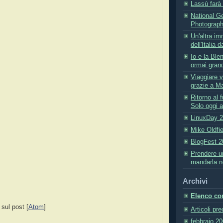
Lassù farà
National G
Photograph
Un'altra i
dell'Italia 
Io e la Bl
ormai grand
Viaggiare v
grazie a M
Ritorno al 
Solo oggi a
LinuxDay 
Mike Oldfie
BlogFest 20
Prendere u
mandarla n
Archivi
Elenco com
 sul post [
Atom
]
Articoli pr
febbraio 2