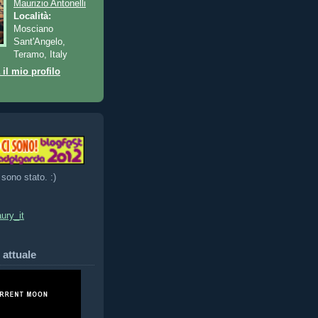
Maurizio Antonelli
Località:
Mosciano
Sant'Angelo,
Teramo, Italy
 il mio profilo
 sono stato. :)
ury_it
 attuale