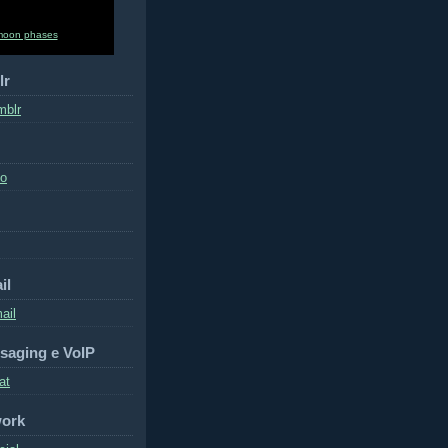
moon phases
lr
mblr
to
il
ail
saging e VoIP
at
work