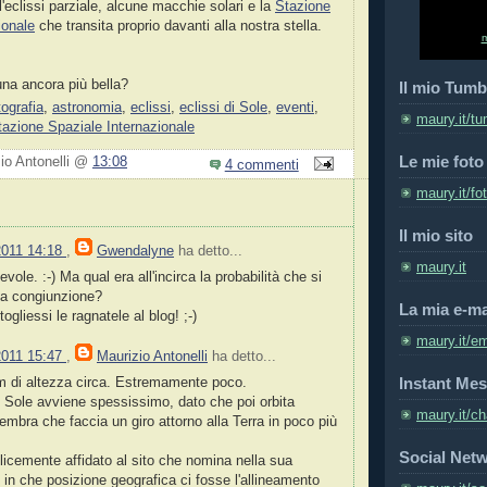
ll'eclissi parziale, alcune macchie solari e la
Stazione
ionale
che transita proprio davanti alla nostra stella.
una ancora più bella?
Il mio Tumb
tografia
,
astronomia
,
eclissi
,
eclissi di Sole
,
eventi
,
maury.it/tu
tazione Spaziale Internazionale
Le mie foto
zio Antonelli @
13:08
4 commenti
maury.it/fo
Il mio sito
2011 14:18
,
Gwendalyne
ha detto...
maury.it
vole. :-) Ma qual era all'incirca la probabilità che si
a congiunzione?
La mia e-ma
ogliessi le ragnatele al blog! ;-)
maury.it/em
2011 15:47
,
Maurizio Antonelli
ha detto...
Instant Mes
m di altezza circa. Estremamente poco.
l Sole avviene spessissimo, dato che poi orbita
maury.it/ch
embra che faccia un giro attorno alla Terra in poco più
Social Net
licemente affidato al sito che nomina nella sua
 in che posizione geografica ci fosse l'allineamento