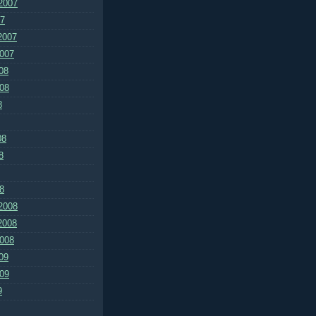
2007
07
2007
2007
08
008
8
08
8
8
2008
2008
2008
09
009
9