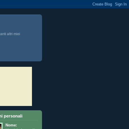
anti altri miei
i personali
Nome: