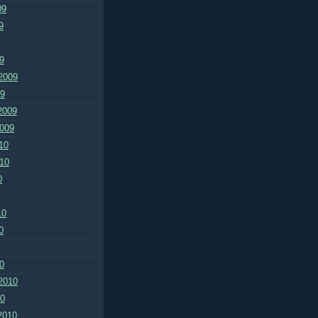
09
9
9
2009
09
2009
2009
10
010
0
10
0
0
2010
10
2010