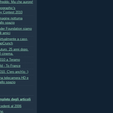
 freddo. Ma che aurore!
eographic's
y Contest 2010
mmagine notturna
dallo spazio
ender Foundation siamo
i amici
irtualmente a caso,
apCrunch
futuro. 25 anni dopo.
l cinema.
2010 a Teramo
ld - To France
10. C'ero anch'io :)
na telecamera HD e
ello spazio
pleto degli articoli
ecedenti al 2006
006