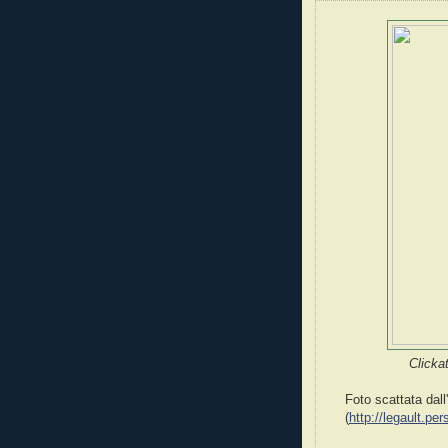
Clickat
Foto scattata dall'
(
http://legault.pe