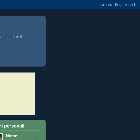
anti altri miei
i personali
Nome: