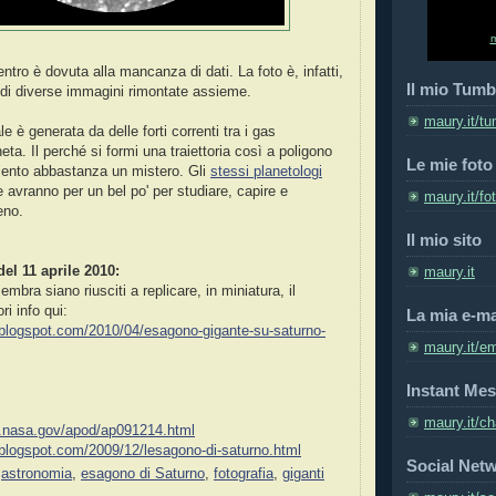
ntro è dovuta alla mancanza di dati. La foto è, infatti,
Il mio Tumb
 di diverse immagini rimontate assieme.
maury.it/tu
 è generata da delle forti correnti tra i gas
eta. Il perché si formi una traiettoria così a poligono
Le mie foto
mento abbastanza un mistero. Gli
stessi planetologi
 avranno per un bel po' per studiare, capire e
maury.it/fo
eno.
Il mio sito
l 11 aprile 2010:
maury.it
embra siano riusciti a replicare, in miniatura, il
i info qui:
La mia e-ma
o.blogspot.com/2010/04/esagono-gigante-su-saturno-
maury.it/em
Instant Mes
maury.it/ch
fc.nasa.gov/apod/ap091214.html
o.blogspot.com/2009/12/lesagono-di-saturno.html
Social Net
,
astronomia
,
esagono di Saturno
,
fotografia
,
giganti