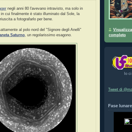
ager
negli anni 80 l'avevano intravisto, ma solo in
 in cui finalmente è stato illuminato dal Sole, la
riuscita a fotografarlo per bene.
Visualizza
attamente al polo nord del "Signore degli Anelli"
completo
aneta Saturno
, un regolarissimo esagono.
Io ci
Tweet di @ma
Fase lunare