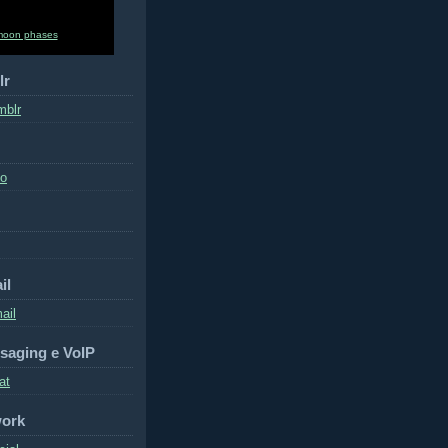
moon phases
lr
mblr
to
il
ail
saging e VoIP
at
work