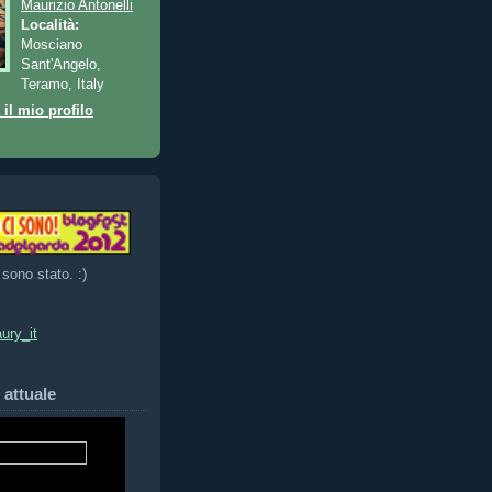
Maurizio Antonelli
Località:
Mosciano
Sant'Angelo,
Teramo, Italy
 il mio profilo
 sono stato. :)
ury_it
 attuale