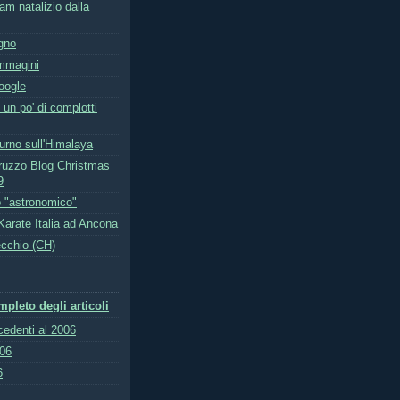
am natalizio dalla
ogno
immagini
oogle
un po' di complotti
tturno sull'Himalaya
uzzo Blog Christmas
9
 "astronomico"
Karate Italia ad Ancona
ecchio (CH)
pleto degli articoli
ecedenti al 2006
006
6