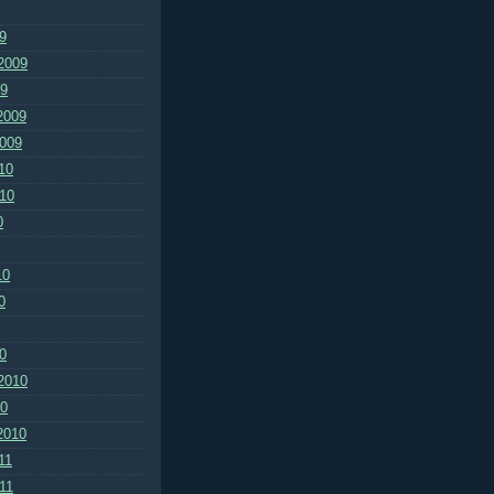
9
2009
09
2009
2009
10
010
0
10
0
0
2010
10
2010
11
011