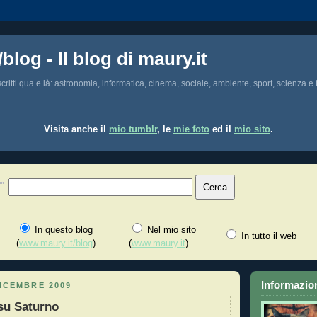
/blog - Il blog di maury.it
i scritti qua e là: astronomia, informatica, cinema, sociale, ambiente, sport, scienza e t
Visita anche il
mio tumblr
, le
mie foto
ed il
mio sito
.
In questo blog
Nel mio sito
In tutto il web
(
www.maury.it/blog
)
(
www.maury.it
)
Informazion
ICEMBRE 2009
su Saturno