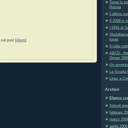
Torna lo sp
Russia
L'ultimo s
Il 2009 in 
I DNS di G
Sbufaliamo 
lunari
 sul post [
Atom
]
Il cielo no
ABCD - Abr
Dinner 200
Un avvento
La Scuola 
Linux a Cr
Archivi
Elenco com
Articoli pr
febbraio 2
marzo 200
aprile 2006