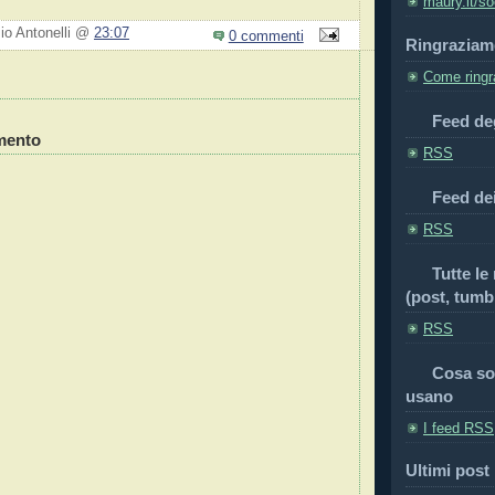
maury.it/so
zio Antonelli @
23:07
0 commenti
Ringraziam
Come ringra
Feed deg
mento
RSS
Feed de
RSS
Tutte le
(post, tumbl
RSS
Cosa so
usano
I feed RSS
Ultimi post