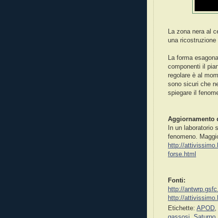
La zona nera al ce
una ricostruzione
La forma esagonale
componenti il pian
regolare è al mo
sono sicuri che ne
spiegare il fenom
Aggiornamento de
In un laboratorio s
fenomeno. Maggior
http://attivissim
forse.html
Fonti:
http://antwrp.gs
http://attivissim
Etichette:
APOD
gassosi
,
Saturno