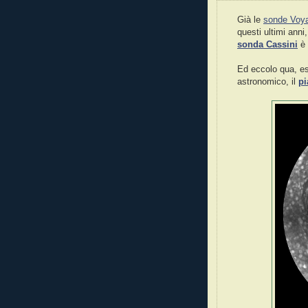
Già le
sonde Voy
questi ultimi anni,
sonda Cassini
è 
Ed eccolo qua, es
astronomico, il
pi