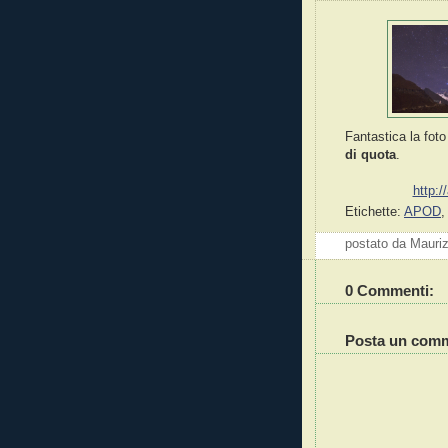
Fantastica la foto 
di quota
.
http:
Etichette:
APOD
postato da Mauri
0 Commenti:
Posta un com