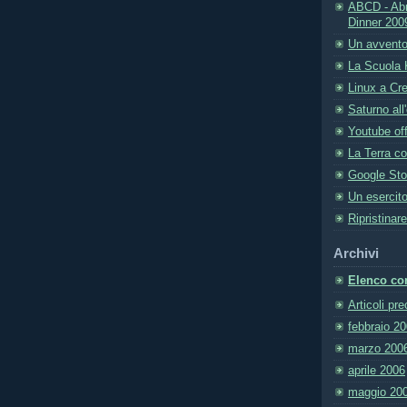
ABCD - Abr
Dinner 200
Un avvento
La Scuola 
Linux a Cr
Saturno all
Youtube off
La Terra con
Google Sto
Un esercito
Ripristinar
Archivi
Elenco com
Articoli pr
febbraio 2
marzo 200
aprile 2006
maggio 20