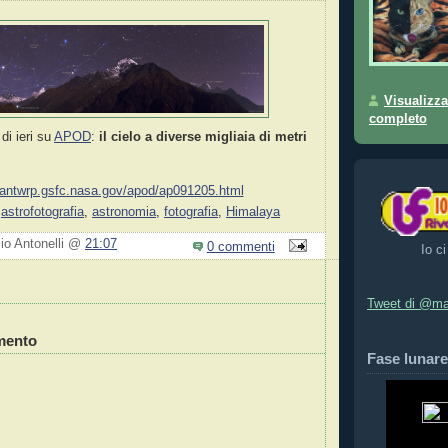
Visualizza
completo
di ieri su
APOD
:
il cielo a diverse migliaia di metri
//antwrp.gsfc.nasa.gov/apod/ap091205.html
,
astrofotografia
,
astronomia
,
fotografia
,
Himalaya
zio Antonelli @
21:07
0 commenti
Io ci
Tweet di @ma
mento
Fase lunare