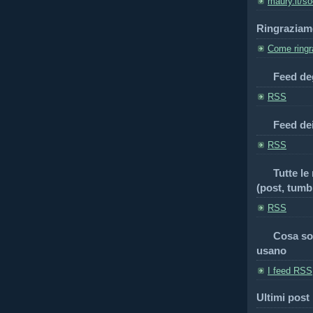
maury.it/so
Ringraziam
Come ringra
Feed deg
RSS
Feed de
RSS
Tutte le
(post, tumbl
RSS
Cosa so
usano
I feed RSS
Ultimi post