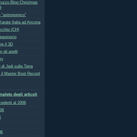
uzzo Blog Christmas
9
 "astronomico"
Karate Italia ad Ancona
ecchio (CH)
'equinozio
re il 3D
 gli anelli
ry
 di Jedi sulla Terra
e il Master Boot Record
pleto degli articoli
ecedenti al 2006
006
6
06