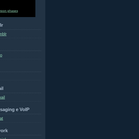
moon phases
lr
mblr
to
il
ail
saging e VoIP
at
work