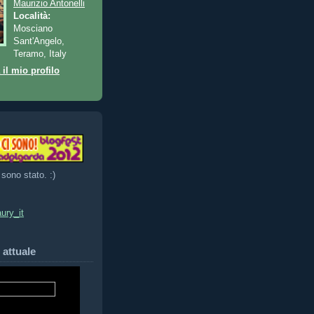
Maurizio Antonelli
Località:
Mosciano
Sant'Angelo,
Teramo, Italy
 il mio profilo
 sono stato. :)
ury_it
 attuale