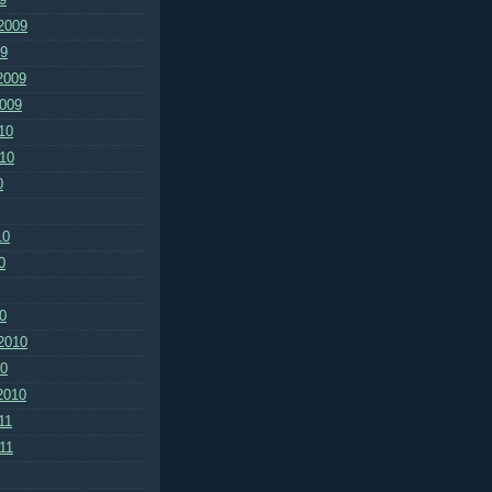
2009
09
2009
2009
10
010
0
10
0
0
2010
10
2010
11
011