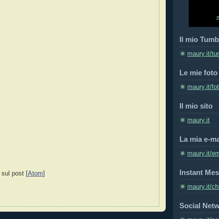
Il mio Tumb
maury.it/tu
Le mie foto
maury.it/fo
Il mio sito
maury.it
La mia e-ma
maury.it/em
Instant Mes
 sul post [
Atom
]
maury.it/ch
Social Net