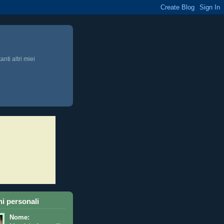
anti altri miei
i personali
Nome: