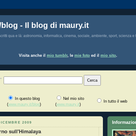
/blog - Il blog di maury.it
i scritti qua e là: astronomia, informatica, cinema, sociale, ambiente, sport, scienza e t
Visita anche il
mio tumblr
, le
mie foto
ed il
mio sito
.
In questo blog
Nel mio sito
In tutto il web
(
www.maury.it/blog
)
(
www.maury.it
)
Informazion
DICEMBRE 2009
urno sull'Himalaya