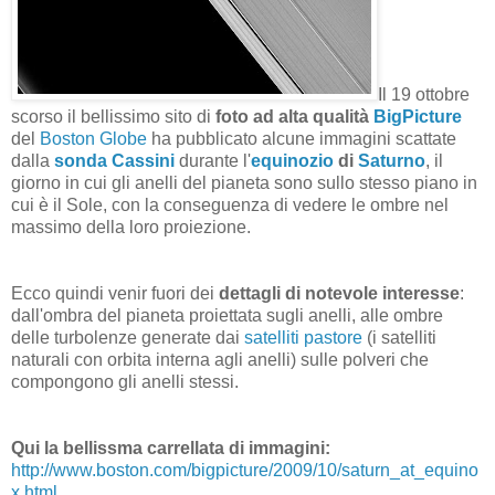
Il 19 ottobre
scorso il bellissimo sito di
foto ad alta qualità
BigPicture
del
Boston Globe
ha pubblicato alcune immagini scattate
dalla
sonda Cassini
durante l'
equinozio
di
Saturno
, il
giorno in cui gli anelli del pianeta sono sullo stesso piano in
cui è il Sole, con la conseguenza di vedere le ombre nel
massimo della loro proiezione.
Ecco quindi venir fuori dei
dettagli di notevole interesse
:
dall'ombra del pianeta proiettata sugli anelli, alle ombre
delle turbolenze generate dai
satelliti pastore
(i satelliti
naturali con orbita interna agli anelli) sulle polveri che
compongono gli anelli stessi.
Qui la bellissma carrellata di immagini:
http://www.boston.com/bigpicture/2009/10/saturn_at_equino
x.html