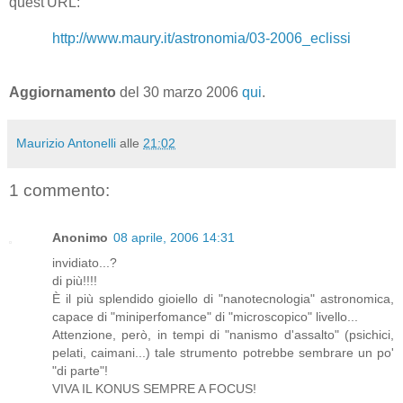
quest'URL:
http://www.maury.it/astronomia/03-2006_eclissi
Aggiornamento
del 30 marzo 2006
qui
.
Maurizio Antonelli
alle
21:02
1 commento:
Anonimo
08 aprile, 2006 14:31
invidiato...?
di più!!!!
È il più splendido gioiello di "nanotecnologia" astronomica,
capace di "miniperfomance" di "microscopico" livello...
Attenzione, però, in tempi di "nanismo d'assalto" (psichici,
pelati, caimani...) tale strumento potrebbe sembrare un po'
"di parte"!
VIVA IL KONUS SEMPRE A FOCUS!