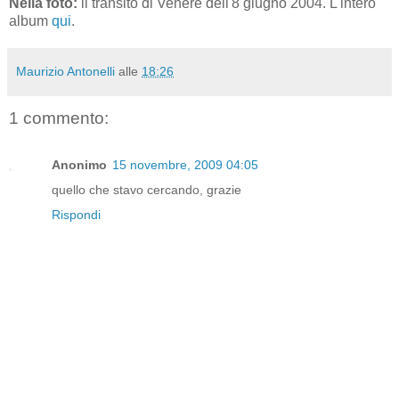
Nella foto:
il transito di Venere dell'8 giugno 2004. L'intero
album
qui
.
Maurizio Antonelli
alle
18:26
1 commento:
Anonimo
15 novembre, 2009 04:05
quello che stavo cercando, grazie
Rispondi