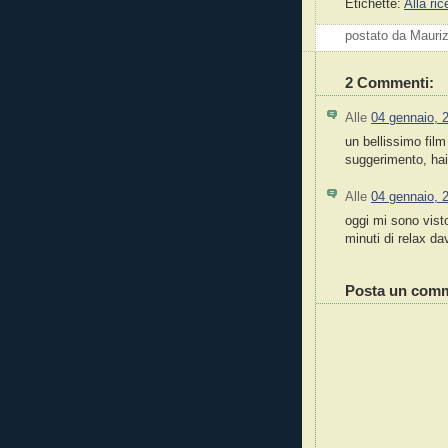
Etichette:
Alla ric
postato da Mauri
2 Commenti:
Alle
04 gennaio, 
un bellissimo film
suggerimento, hai
Alle
04 gennaio, 
oggi mi sono vist
minuti di relax da
Posta un com