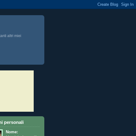
anti altri miei
i personali
Nome: