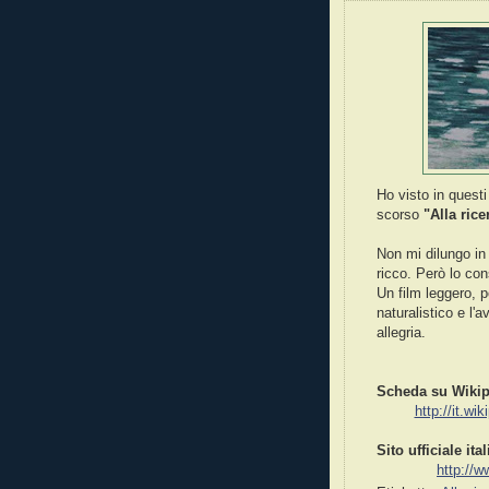
Ho visto in questi
scorso
"Alla rice
Non mi dilungo in
ricco. Però lo con
Un film leggero, po
naturalistico e l'
allegria.
Scheda su Wikip
http://it.wi
Sito ufficiale ita
http://w