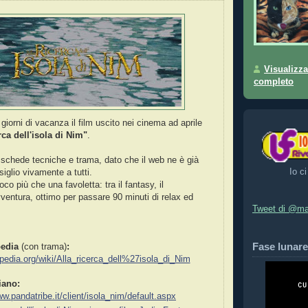
Visualizza
completo
 giorni di vacanza il film uscito nei cinema ad aprile
rca dell'isola di Nim"
.
 schede tecniche e trama, dato che il web ne è già
Io ci
siglio vivamente a tutti.
co più che una favoletta: tra il fantasy, il
avventura, ottimo per passare 90 minuti di relax ed
Tweet di @ma
Fase lunare
edia
(con trama)
:
kipedia.org/wiki/Alla_ricerca_dell%27isola_di_Nim
liano:
ww.pandatribe.it/client/isola_nim/default.aspx