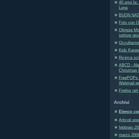
40 anni fa: 
Luna
BUON NAT
Foto con O
Olimpia Mo
settore gio
Occultazio
Kids Kara
Ricerca scie
ABCD - Ab
Christmas 
FreePOPs 
Webmail pe
Firefox nel
Archivi
Elenco com
Articoli pr
febbraio 2
marzo 200