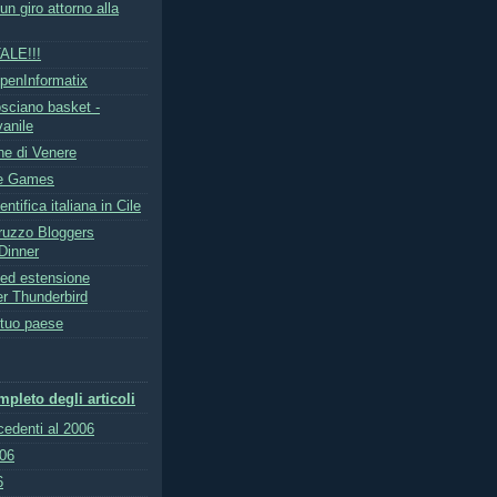
un giro attorno alla
ALE!!!
penInformatix
sciano basket -
vanile
ne di Venere
te Games
ntifica italiana in Cile
ruzzo Bloggers
Dinner
ed estensione
r Thunderbird
 tuo paese
pleto degli articoli
ecedenti al 2006
006
6