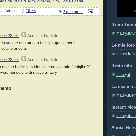
erca dell'isola di Nim
,
cinema
,
film
,
Jodie Foster
zio Antonelli @
16:56
2 commenti
Il mio Tumb
maury.it/tu
2009 23:26
,
Anonimo
ha detto...
 da vedere con tutta la famiglia,grazie per il
Le mie foto
 colpito ancora.
maury.it/fo
2009 23:29
,
Anonimo
ha detto...
Il mio sito
o questo bellissimo film insieme alla mia famiglia 90
vvero,hai colpito di nuovo ,maury
maury.it
La mia e-ma
mento
maury.it/em
Instant Mes
maury.it/ch
Social Net