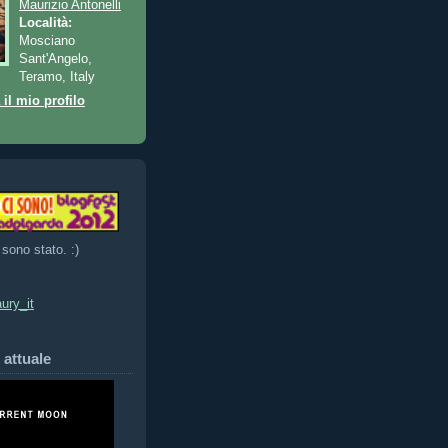
Maurizio Antonelli
Località:
Mosciano
Sant'Angelo,
Teramo, Italy
 il mio profilo
 sono stato. :)
ury_it
 attuale