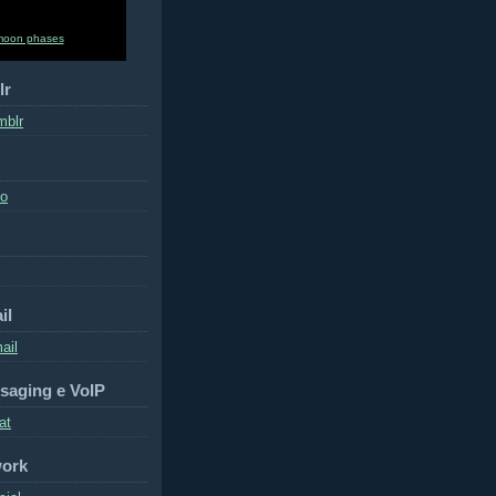
moon phases
lr
mblr
to
il
ail
saging e VoIP
at
work