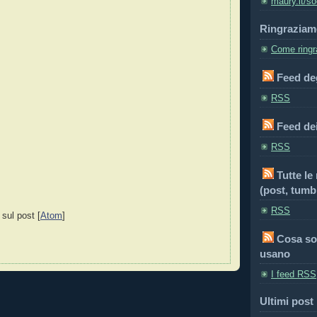
maury.it/so
Ringraziam
Come ringra
Feed deg
RSS
Feed de
RSS
Tutte le
(post, tumbl
RSS
 sul post [
Atom
]
Cosa so
usano
I feed RSS
Ultimi post