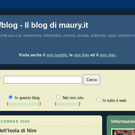
/blog - Il blog di maury.it
i scritti qua e là: astronomia, informatica, cinema, sociale, ambiente, sport, scienza e t
Visita anche il
mio tumblr
, le
mie foto
ed il
mio sito
.
In questo blog
Nel mio sito
In tutto il web
(
www.maury.it/blog
)
(
www.maury.it
)
Informazion
ICEMBRE 2008
dell'Isola di Nim