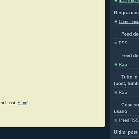
maury.it/so
Ringraziam
Come ringra
Feed deg
RSS
Feed de
RSS
Tutte le
(post, tumbl
RSS
 sul post [
Atom
]
Cosa so
usano
I feed RSS
Ultimi post