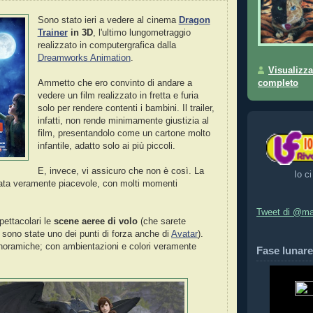
Sono stato ieri a vedere al cinema
Dragon
Trainer
in 3D
, l'ultimo lungometraggio
realizzato in computergrafica dalla
Dreamworks Animation
.
Visualizza
completo
Ammetto che ero convinto di andare a
vedere un film realizzato in fretta e furia
solo per rendere contenti i bambini. Il trailer,
infatti, non rende minimamente giustizia al
film, presentandolo come un cartone molto
infantile, adatto solo ai più piccoli.
E, invece, vi assicuro che non è così. La
Io ci
velata veramente piacevole, con molti momenti
Tweet di @ma
pettacolari le
scene aeree di volo
(che sarete
sono state uno dei punti di forza anche di
Avatar
).
noramiche; con ambientazioni e colori veramente
Fase lunare