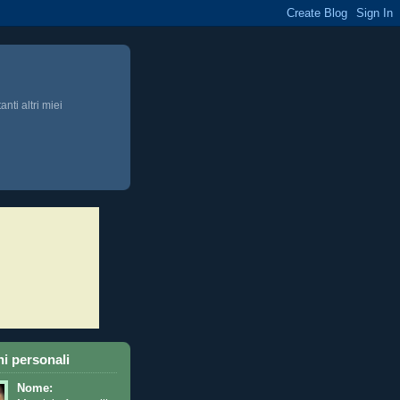
anti altri miei
i personali
Nome: