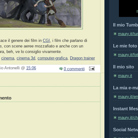
Il mio Tumb
maury.it/tu
ace il genere dei film in
CGI
, i film che parlano di
Le mie foto
ie, con scene aeree mozzafiato e anche con un
ura, beh, ve lo consiglio vivamente.
maury.it/fo
,
cinema
,
cinema 3d
,
computer-grafica
,
Dragon trainer
Il mio sito
zio Antonelli @
15:06
0 commenti
maury.it
La mia e-ma
maury.it/em
mento
Instant Mes
maury.it/ch
Social Net