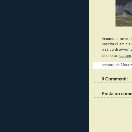
Insomma, se vi pi
nascita di amiciz
pizzico di avvent
Etichette:
cartoni
postato da Mauri
0 Commenti:
Posta un com