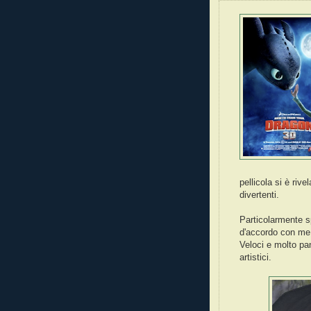
pellicola si è ri
divertenti.
Particolarmente s
d'accordo con me 
Veloci e molto pa
artistici.