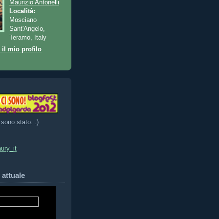
Maurizio Antonelli
Località:
Mosciano
Sant'Angelo,
Teramo, Italy
 il mio profilo
 sono stato. :)
ury_it
 attuale