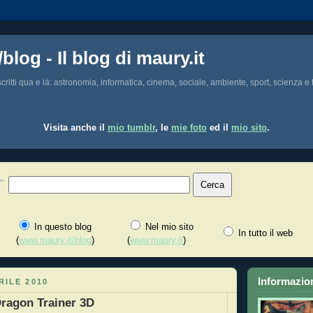
/blog - Il blog di maury.it
i scritti qua e là: astronomia, informatica, cinema, sociale, ambiente, sport, scienza e t
Visita anche il
mio tumblr
, le
mie foto
ed il
mio sito
.
In questo blog
Nel mio sito
In tutto il web
(
www.maury.it/blog
)
(
www.maury.it
)
Informazion
RILE 2010
Dragon Trainer 3D