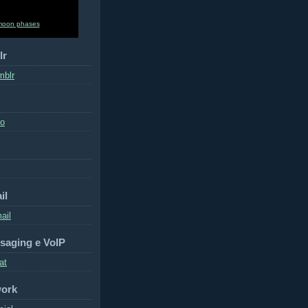
moon phases
lr
mblr
to
il
ail
saging e VoIP
at
work