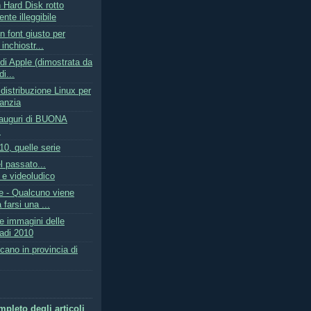
 Hard Disk rotto
te illeggibile
n font giusto per
inchiostr...
à di Apple (dimostrata da
i...
distribuzione Linux per
fanzia
 auguri di BUONA
!
10, quelle serie
l passato...
 e videoludico
e - Qualcuno viene
farsi una ...
e immagini delle
adi 2010
cano in provincia di
pleto degli articoli