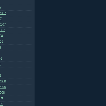
7
2007
07
2007
2007
08
008
8
08
8
8
2008
2008
2008
09
009