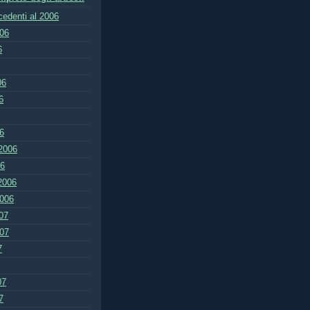
ecedenti al 2006
006
6
06
6
6
2006
06
2006
2006
07
007
7
07
7