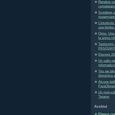
Rendere un
completamen
Scegliere u
risparmiare 
L'intuitivit
una bimba d
Qimo. Una 
la prima in
Tantissimi
PASQUA!!
Elezioni 20
Un salto ne
informatico
Yes we bik
domenica a 
Alcune bell
ParaOlimpi
Un mini-vul
Teramo
Archivi
Elenco com