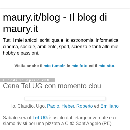
maury.it/blog - Il blog di
maury.it
Tutti i miei articoli scritti qua e là: astronomia, informatica,
cinema, sociale, ambiente, sport, scienza e tanti altri miei
hobby e passioni.
Visita anche il
mio tumblr
, le
mie foto
ed il
mio sito
.
lunedì 21 aprile 2008
Cena TeLUG con momento clou
Io, Claudio, Ugo,
Paolo
,
Heber
,
Roberto
ed
Emiliano
Sabato sera il
TeLUG
è uscito dal letargo invernale e ci
siamo rivisti per una pizzata a Città Sant'Angelo (PE).