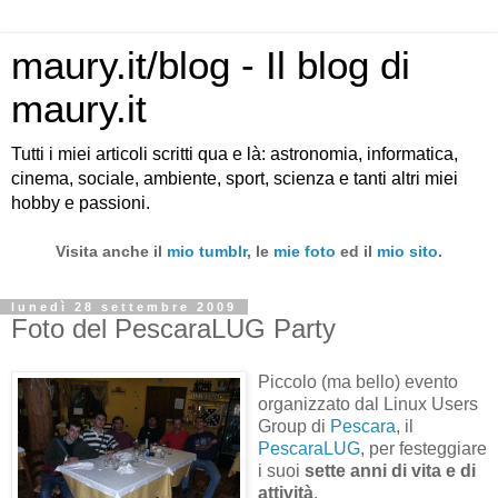
maury.it/blog - Il blog di
maury.it
Tutti i miei articoli scritti qua e là: astronomia, informatica,
cinema, sociale, ambiente, sport, scienza e tanti altri miei
hobby e passioni.
Visita anche il
mio tumblr
, le
mie foto
ed il
mio sito
.
lunedì 28 settembre 2009
Foto del PescaraLUG Party
Piccolo (ma bello) evento
organizzato dal Linux Users
Group di
Pescara
, il
PescaraLUG
, per festeggiare
i suoi
sette anni di vita e di
attività
.