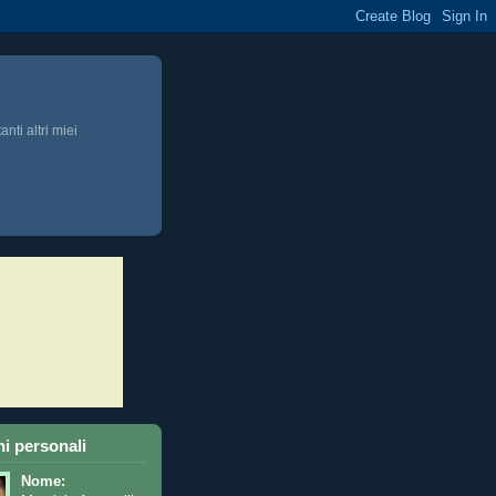
anti altri miei
i personali
Nome: