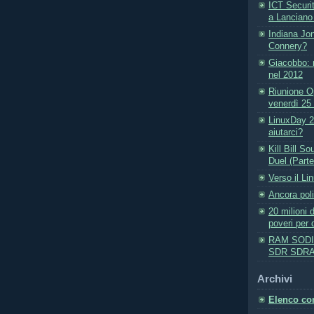
ICT Securi
a Lanciano
Indiana Jo
Connery?
Giacobbo: 
nel 2012
Riunione O
venerdì 25
LinuxDay 2
aiutarci?
Kill Bill S
Duel (Part
Verso il L
Ancora poli
20 milioni 
poveri per d
RAM SODI
SDR SDR
Archivi
Elenco com