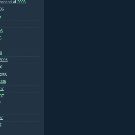
ecedenti al 2006
006
6
06
6
6
2006
06
2006
2006
07
007
7
07
7