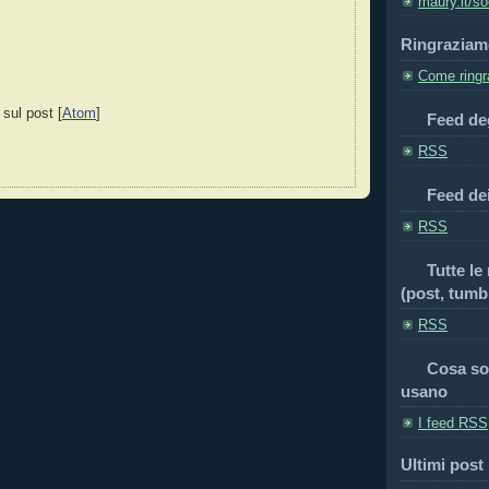
maury.it/so
Ringraziam
Come ringra
 sul post [
Atom
]
Feed deg
RSS
Feed de
RSS
Tutte le
(post, tumbl
RSS
Cosa so
usano
I feed RSS
Ultimi post