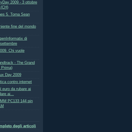
tyDay 2009 - 3 ottobre
 (CH)
nes 5. Torna Sean
niente fine del mondo
penInformatix di
 settembre
009. Chi vuole
oundtrack - The Grand
e Prima)
inux Day 2009
tica contro internet
di euro da rubare ai
are ai...
MM PC133 144 pin
AM
pleto degli articoli