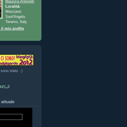
Maurizio Antonelli
Località:
Mosciano
Sant'Angelo,
Teramo, Italy
 il mio profilo
 sono stato. :)
ury_it
 attuale