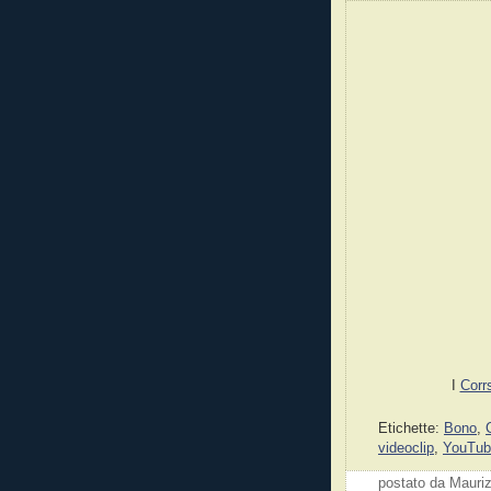
I
Corr
Etichette:
Bono
,
videoclip
,
YouTub
postato da Mauri