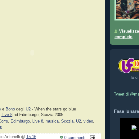
Visualizza
completo
Io ci
Tweet di @ma
s
e
Bono
degli
U2
- When the stars go blue
Fase lunare
Live 8
ad Edimburgo, Scozia 2005
Corrs
,
Edimburgo
,
Live 8
,
musica
,
Scozia
,
U2
,
video
,
e
zio Antonelli @
15:16
0 commenti