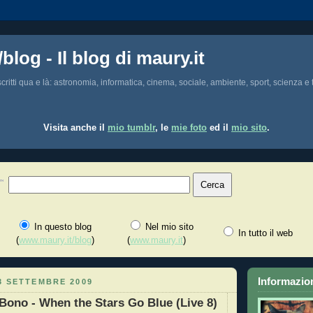
/blog - Il blog di maury.it
i scritti qua e là: astronomia, informatica, cinema, sociale, ambiente, sport, scienza e t
Visita anche il
mio tumblr
, le
mie foto
ed il
mio sito
.
In questo blog
Nel mio sito
In tutto il web
(
www.maury.it/blog
)
(
www.maury.it
)
Informazion
3 SETTEMBRE 2009
Bono - When the Stars Go Blue (Live 8)