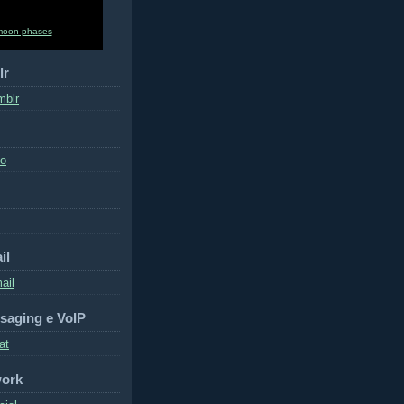
moon phases
lr
mblr
to
il
ail
saging e VoIP
at
work