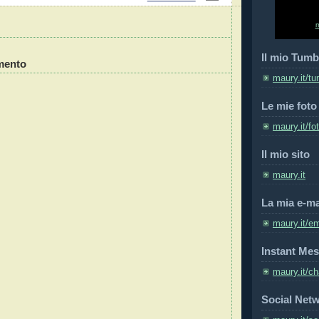
Il mio Tumb
mento
maury.it/tu
Le mie foto
maury.it/fo
Il mio sito
maury.it
La mia e-ma
maury.it/em
Instant Mes
maury.it/ch
Social Net