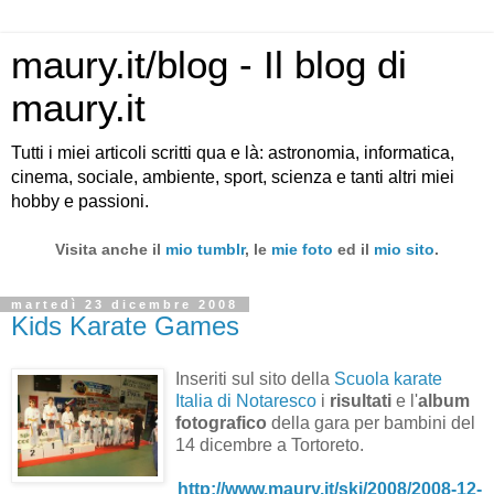
maury.it/blog - Il blog di
maury.it
Tutti i miei articoli scritti qua e là: astronomia, informatica,
cinema, sociale, ambiente, sport, scienza e tanti altri miei
hobby e passioni.
Visita anche il
mio tumblr
, le
mie foto
ed il
mio sito
.
martedì 23 dicembre 2008
Kids Karate Games
Inseriti sul sito della
Scuola karate
Italia di Notaresco
i
risultati
e l'
album
fotografico
della gara per bambini del
14 dicembre a Tortoreto.
http://www.maury.it/ski/2008/2008-12-