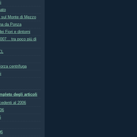
i
nato
 sul Monte di Mezzo
ina da Ponza
i Fiori e dintorni
07... tra poco più di
CL
orza centrifuga
i
pleto degli articoli
ecedenti al 2006
006
6
06