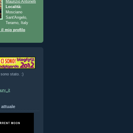
Maurizio Antonelli
Località:
Mosciano
Sant'Angelo,
Teramo, Italy
 il mio profilo
 sono stato. :)
ury_it
 attuale