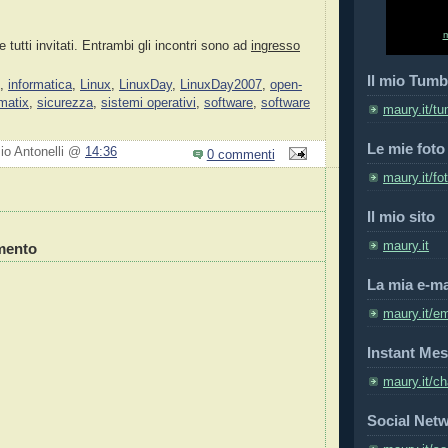
 tutti invitati. Entrambi gli incontri sono ad
ingresso
Il mio Tumb
,
informatica
,
Linux
,
LinuxDay
,
LinuxDay2007
,
open-
matix
,
sicurezza
,
sistemi operativi
,
software
,
software
maury.it/tu
Le mie foto
zio Antonelli @
14:36
0 commenti
maury.it/fo
Il mio sito
maury.it
mento
La mia e-ma
maury.it/em
Instant Mes
maury.it/ch
Social Net