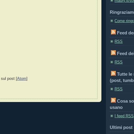
maury.it/so
Ringraziam
Come ringra
Feed deg
RSS
Feed de
RSS
Tutte le
 sul post [
Atom
]
(post, tumbl
RSS
Cosa so
usano
I feed RSS
Ultimi post