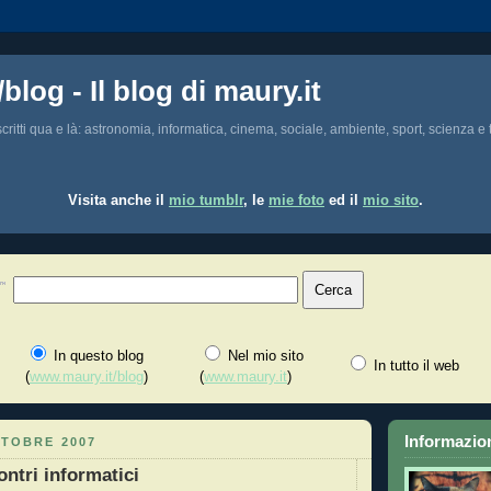
/blog - Il blog di maury.it
i scritti qua e là: astronomia, informatica, cinema, sociale, ambiente, sport, scienza e t
Visita anche il
mio tumblr
, le
mie foto
ed il
mio sito
.
In questo blog
Nel mio sito
In tutto il web
(
www.maury.it/blog
)
(
www.maury.it
)
Informazion
TTOBRE 2007
ontri informatici