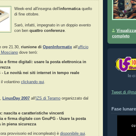
Week-end all'insegna dell'
informatica
quello
di fine ottobre.
Sarò, infatti, impegnato in un doppio evento
Visualizza
con ben
quattro conferenze
.
completo
e ore 21.30,
riunione di
OpenInformatix
all'
ufficio
i Mosciano
dove terrò:
ia e firme digitali: usare la posta elettronica in
urezza
 - Le novità nei siti internet in tempo reale
Io ci
 il volantino
clickando qui
.
Tweet di @ma
e,
LinuxDay 2007
all'
IZS di Teramo
organizzato dal
Fase lunare
 nascita e caratteristiche vincenti
ia e firma digitale con GnuPG - Usare la posta
a in piena sicurezza
ora provvisorio ed incompleato) è
disponibile qui
.