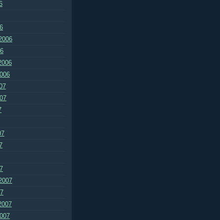
6
6
2006
06
2006
2006
07
007
7
07
7
7
2007
07
2007
2007