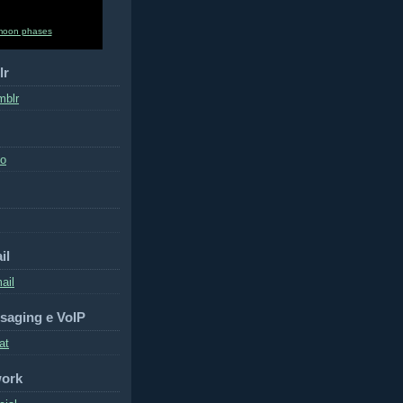
moon phases
lr
mblr
to
il
ail
saging e VoIP
at
work