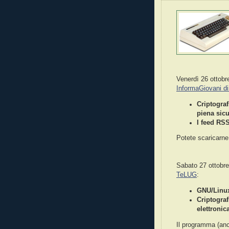
Venerdì 26 ottobr
InformaGiovani d
Criptograf
piena sic
I feed RSS
Potete scaricarne
Sabato 27 ottobr
TeLUG
:
GNU/Linux:
Criptograf
elettronic
Il programma (anc