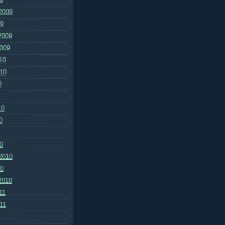
2009
09
2009
2009
10
010
0
10
0
0
2010
10
2010
11
011