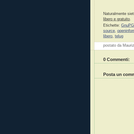
Naturalmente siete
libero e gratuito
.
Etichette:
GnuPG
source
,
openinfor
libero
,
telug
postato da Mauri
0 Commenti:
Posta un com