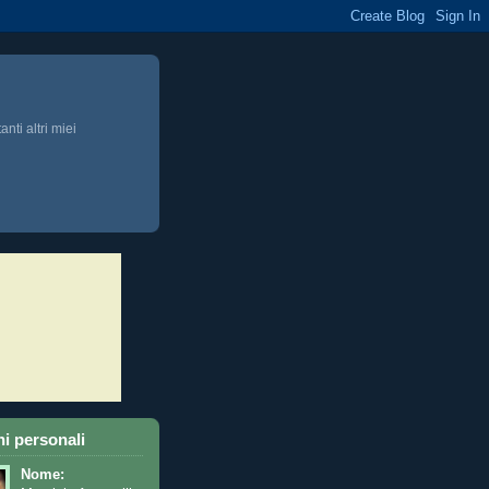
anti altri miei
i personali
Nome: