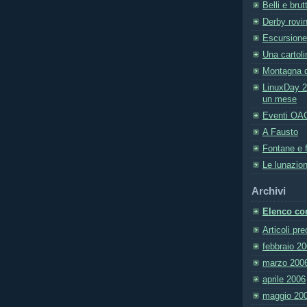
Belli e brutt
Derby rovi
Escursione
Una cartol
Montagna de
LinuxDay 20
un mese
Eventi OA
A Fausto
Fontane e f
Le lunazion
Archivi
Elenco com
Articoli pr
febbraio 2
marzo 200
aprile 2006
maggio 20