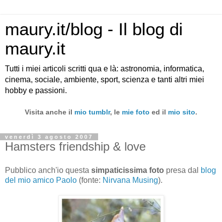
maury.it/blog - Il blog di
maury.it
Tutti i miei articoli scritti qua e là: astronomia, informatica,
cinema, sociale, ambiente, sport, scienza e tanti altri miei
hobby e passioni.
Visita anche il
mio tumblr
, le
mie foto
ed il
mio sito
.
venerdì 3 agosto 2007
Hamsters friendship & love
Pubblico anch'io questa
simpaticissima foto
presa dal
blog
del mio amico Paolo
(fonte:
Nirvana Musing
).