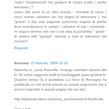
"valori" fondamentali che guidano le nostre scelte ( anche
televisive ) ?
siamo alle porte di un altro evento, i mondiali di calcio (
unico evento calcistico per me degno di attenzione ), ma
"grazie" a sky, solo pagando potremmo seguire le partite
dove scenderanno in campo i calciatori di tutti i continenti ;
mi auguro almeno che non ci sia data la possibilita' " gratis "
di vedere totti "sputare" davanti a tutte le televisioni del
mondo!!!
Rispondi
Anonimo
25 febbraio, 2006 14:18
Neanche io, come Antonella, rimango volentieri davanti alla
tv. Ha ormai raggiunto livelli di insulsaggine quasi grotteschi.
Qualche tempo fa il quotidiano La Voce di Romagna ha
pubblicato un mio breve articolo su questo argomento che è
ancora reperibile in questa pagine del mio sito
http://digilander.libero.it/andrea_sacchini/articoli.htm#nulla
Ciao a tutti.