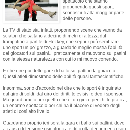
spettacolo che stanno
proponendo questi sport,
sconosciuti alla maggior parte
delle persone.
La TV di stato sta, infatti, proponendo scene che vanno da
sciatori che saltano a decine di metri di altezza dal
trampolino a partite di Hockey, che seppur può sembrare
uno sport un po' grezzo, a guardarlo meglio mostra l'abilità
dei giocatori sui pattini... praticamente si muovono sui pattini
con la stessa naturalezza con cui io mi muovo correndo.
E che dire poi delle gare di ballo sui pattini da ghiaccio.
Questi atleti dimostrano delle abilità quasi fantascientifiche.
Insomma, sono d'accordo nel dire che lo sport è inquinato
dal giro di soldi, dal giro dei diritti televisivi e degli sponsor.
Ma guardiamolo per quello che è: un gioco per chi lo pratica,
un enorme spettacolo per chi ha il piacere di vedere degli
atleti di così alto livello.
Guardando proprio ieri sera la gara di ballo sui pattini, dove
a causa di tensione psicologica e difficoltà dei numeri ci son