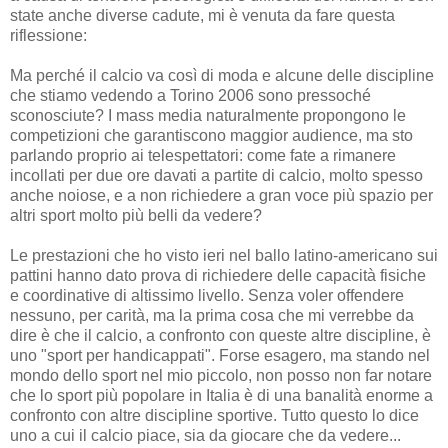
state anche diverse cadute, mi è venuta da fare questa
riflessione:
Ma perché il calcio va così di moda e alcune delle discipline
che stiamo vedendo a Torino 2006 sono pressoché
sconosciute? I mass media naturalmente propongono le
competizioni che garantiscono maggior audience, ma sto
parlando proprio ai telespettatori: come fate a rimanere
incollati per due ore davati a partite di calcio, molto spesso
anche noiose, e a non richiedere a gran voce più spazio per
altri sport molto più belli da vedere?
Le prestazioni che ho visto ieri nel ballo latino-americano sui
pattini hanno dato prova di richiedere delle capacità fisiche
e coordinative di altissimo livello. Senza voler offendere
nessuno, per carità, ma la prima cosa che mi verrebbe da
dire è che il calcio, a confronto con queste altre discipline, è
uno "sport per handicappati". Forse esagero, ma stando nel
mondo dello sport nel mio piccolo, non posso non far notare
che lo sport più popolare in Italia è di una banalità enorme a
confronto con altre discipline sportive. Tutto questo lo dice
uno a cui il calcio piace, sia da giocare che da vedere...