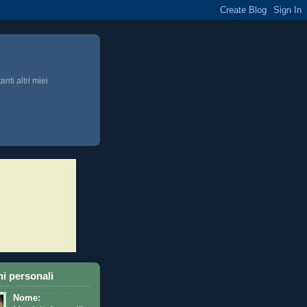
anti altri miei
i personali
Nome: