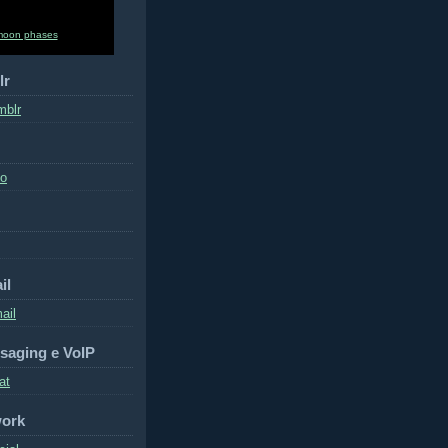
moon phases
lr
mblr
to
il
ail
saging e VoIP
at
work