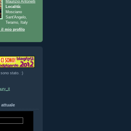
Maurizio Antonelli
Località:
Mosciano
Sant'Angelo,
Teramo, Italy
 il mio profilo
 sono stato. :)
ury_it
 attuale