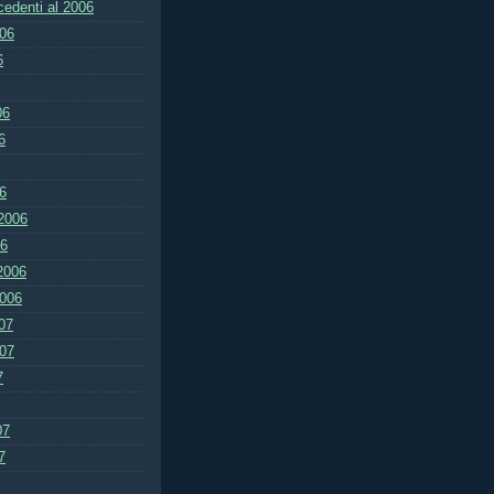
ecedenti al 2006
006
6
06
6
6
2006
06
2006
2006
07
007
7
07
7