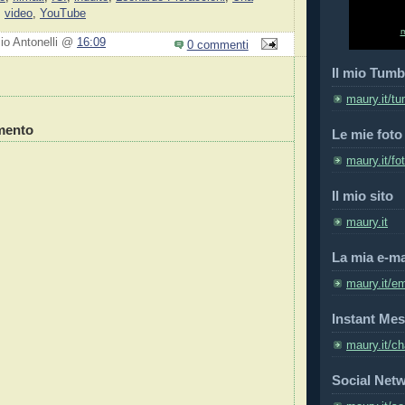
,
video
,
YouTube
zio Antonelli @
16:09
0 commenti
Il mio Tumb
maury.it/tu
mento
Le mie foto
maury.it/fo
Il mio sito
maury.it
La mia e-ma
maury.it/em
Instant Mes
maury.it/ch
Social Net