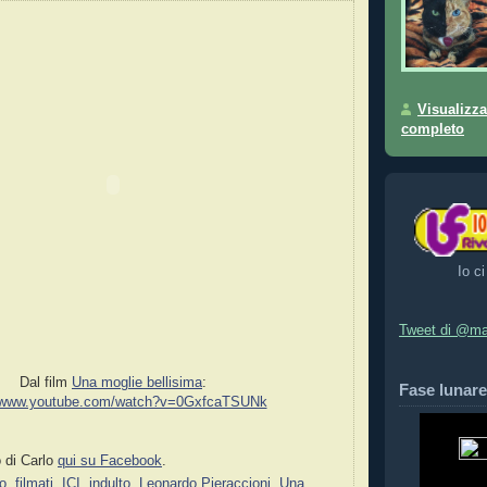
Visualizza
completo
Io ci
Tweet di @ma
Dal film
Una moglie bellisima
:
Fase lunare
//www.youtube.com/watch?v=0GxfcaTSUNk
di Carlo
qui su Facebook
.
o
,
filmati
,
ICI
,
indulto
,
Leonardo Pieraccioni
,
Una