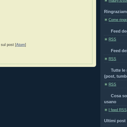
maury.it/so
Ringraziam
Come ringra
Feed deg
RSS
 sul post [
Atom
]
Feed de
RSS
Tutte le
(post, tumbl
RSS
Cosa so
usano
I feed RSS
Ultimi post