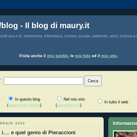
/blog - Il blog di maury.it
i scritti qua e là: astronomia, informatica, cinema, sociale, ambiente, sport, scienza e t
Visita anche il
mio tumblr
, le
mie foto
ed il
mio sito
.
In questo blog
Nel mio sito
In tutto il web
(
www.maury.it/blog
)
(
www.maury.it
)
Informazion
BRAIO 2010
 i.... e quel genio di Pieraccioni