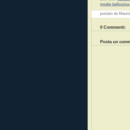
moglie bellissima
postato da Mauri
0 Commenti:
Posta un com