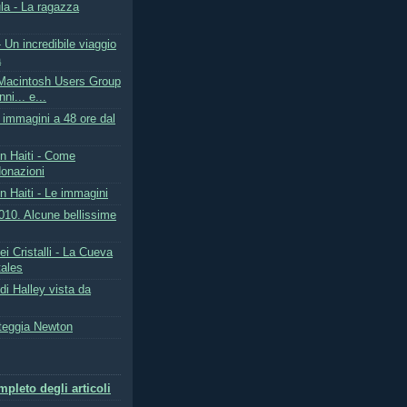
la - La ragazza
 Un incredibile viaggio
a
Macintosh Users Group
ni... e...
re immagini a 48 ore dal
in Haiti - Come
donazioni
n Haiti - Le immagini
010. Alcune bellissime
ei Cristalli - La Cueva
tales
i Halley vista da
teggia Newton
pleto degli articoli