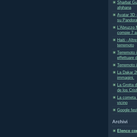
Sharbat Gu
afghana
Avatar 3D -
su Pandor
L'Abruzzo 
compie 7 an
Haiti - Alt
terremoto
Terremoto 
effettuare 
Terremoto i
La Dakar 2
immagini.
La Grotta d
de los Cris
La cometa d
vicino
Google fes
Archivi
Elenco com