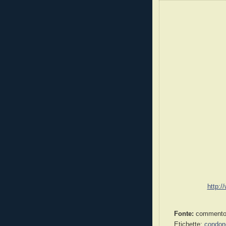
http:
Fonte:
commento 
Etichette:
condon