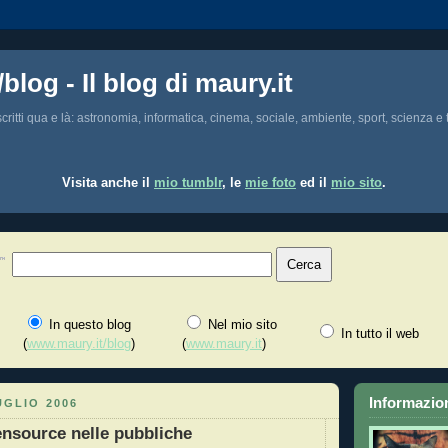
/blog - Il blog di maury.it
i scritti qua e là: astronomia, informatica, cinema, sociale, ambiente, sport, scienza e t
Visita anche il
mio tumblr
, le
mie foto
ed il
mio sito
.
In questo blog
Nel mio sito
In tutto il web
(
www.maury.it/blog
)
(
www.maury.it
)
Informazion
UGLIO 2006
nsource nelle pubbliche