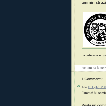
amministraz
La petizione è qui
postato da Mauri
1 Commenti:
Alle
13 luglio, 20
Firmato! Mi sembra
Posta un com