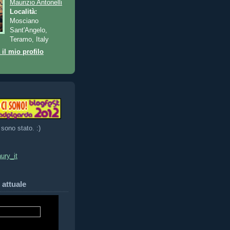
Maurizio Antonelli
Località:
Mosciano
Sant'Angelo,
Teramo, Italy
 il mio profilo
 sono stato. :)
ury_it
 attuale