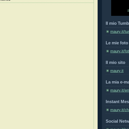
Il mio Tumb
maury.it/tu
Le mie foto
maury.it/fo
Il mio sito
maury.it
La mia e-ma
maury.it/em
Instant Mes
maury.it/ch
Social Net