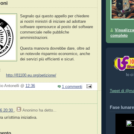
ioni
Segnalo qui questo appello per chiedere
ai nostri ministri di iniziare ad adottare
software opensource al posto del software
Visualizza
commerciale nelle pubbliche
completo
amministrazioni.
Questa manovra dovrebbe dare, oltre ad
un notevole risparmio economico, anche
dei servizi più efficienti e sicuri.
:
Io ci
http://81100.eu.org/petizione/
zio Antonelli @
12:36
1 commenti
Tweet di @ma
Fase lunare
06 20:30
,
Anonimo
ha detto...
 un'ottima iniziativa.
mento