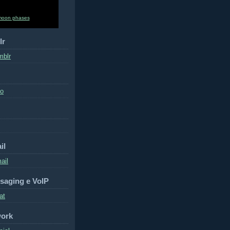
moon phases
lr
mblr
to
il
ail
saging e VoIP
at
work