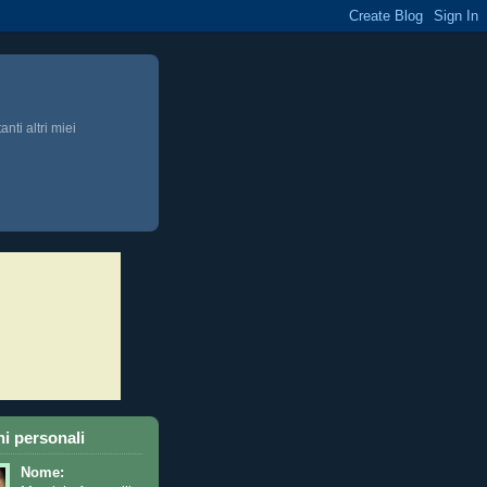
anti altri miei
i personali
Nome: