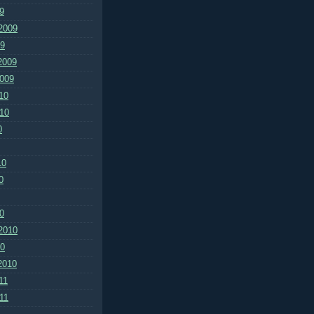
9
2009
09
2009
2009
10
010
0
10
0
0
2010
10
2010
11
011