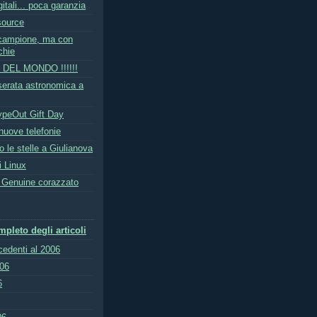
gitali... poca garanzia
source
campione, ma con
chie
DEL MONDO !!!!!!
serata astronomica a
peOut Gift Day
nuove telefonie
o le stelle a Giulianova
i Linux
 Genuine corazzato
pleto degli articoli
ecedenti al 2006
006
6