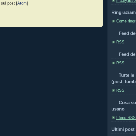
maury.it/so
 sul post [
Atom
]
Ringraziam
Come ringra
Feed deg
RSS
Feed de
RSS
Tutte le
(post, tumbl
RSS
Cosa so
usano
I feed RSS
Ultimi post