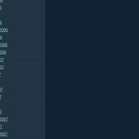
06
6
6
2006
06
2006
2006
07
007
7
07
7
7
2007
07
2007