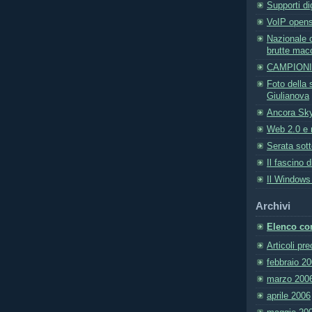
Supporti di
VoIP open
Nazionale 
brutte mac
CAMPIONI 
Foto della 
Giulianova
Ancora Sky
Web 2.0 e 
Serata sott
Il fascino d
Il Windows
Archivi
Elenco com
Articoli pr
febbraio 2
marzo 200
aprile 2006