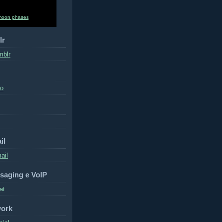
moon phases
lr
mblr
to
il
ail
saging e VoIP
at
work