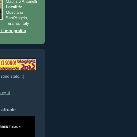
Maurizio Antonelli
Località:
Mosciano
Sant'Angelo,
Teramo, Italy
 il mio profilo
 sono stato. :)
ury_it
 attuale