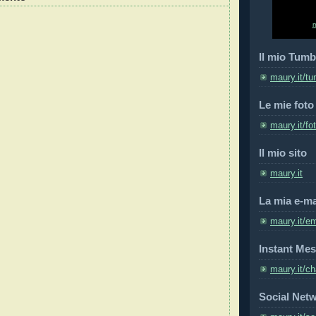
Il mio Tumb
maury.it/tu
Le mie foto
maury.it/fo
Il mio sito
maury.it
La mia e-ma
maury.it/em
Instant Mes
maury.it/ch
Social Net