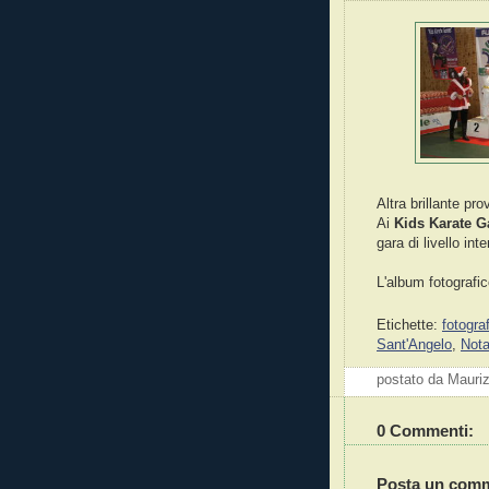
Altra brillante pr
Ai
Kids Karate 
gara di livello in
L'album fotograf
Etichette:
fotogra
Sant'Angelo
,
Not
postato da Mauri
0 Commenti:
Posta un com