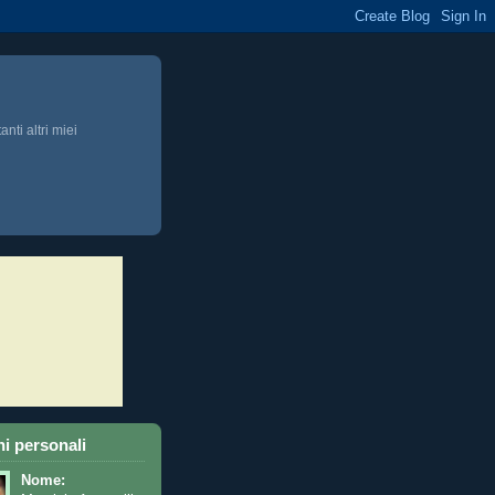
anti altri miei
i personali
Nome: