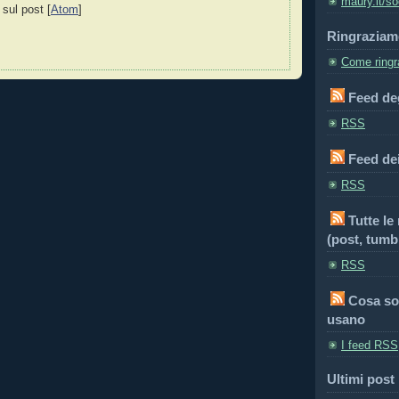
maury.it/so
 sul post [
Atom
]
Ringraziam
Come ringra
Feed deg
RSS
Feed de
RSS
Tutte le
(post, tumbl
RSS
Cosa so
usano
I feed RSS
Ultimi post