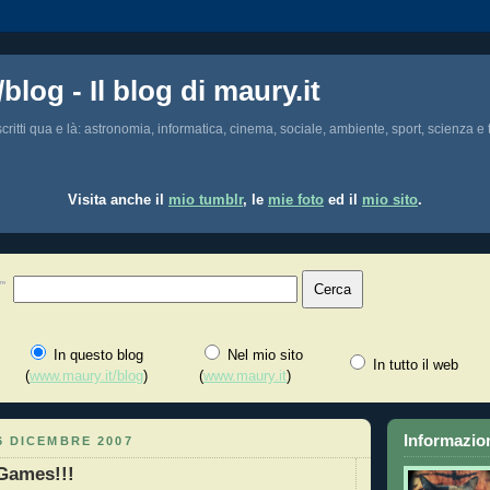
/blog - Il blog di maury.it
i scritti qua e là: astronomia, informatica, cinema, sociale, ambiente, sport, scienza e t
Visita anche il
mio tumblr
, le
mie foto
ed il
mio sito
.
In questo blog
Nel mio sito
In tutto il web
(
www.maury.it/blog
)
(
www.maury.it
)
Informazion
6 DICEMBRE 2007
Games!!!