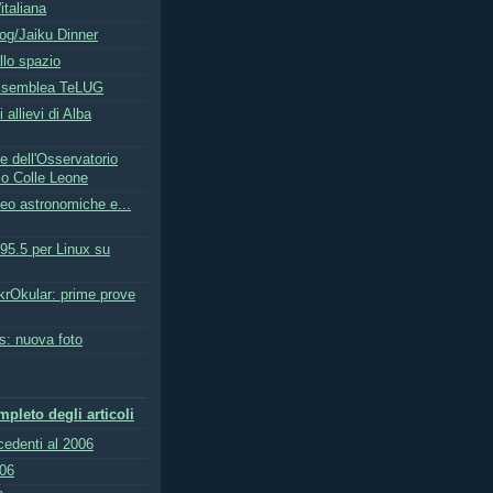
italiana
og/Jaiku Dinner
llo spazio
ssemblea TeLUG
 allievi di Alba
e dell'Osservatorio
o Colle Leone
deo astronomiche e...
95.5 per Linux su
krOkular: prime prove
: nuova foto
pleto degli articoli
ecedenti al 2006
006