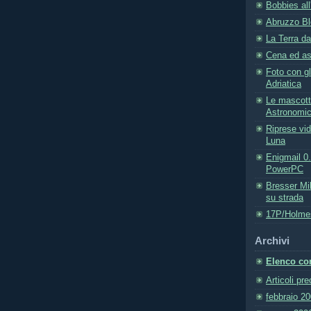
Bobbies all'
Abruzzo Bl
La Terra da
Cena ed a
Foto con gli
Adriatica
Le mascott
Astronomic
Riprese vi
Luna
Enigmail 0.
PowerPC
Bresser Mi
su strada
17P/Holmes
Archivi
Elenco com
Articoli pr
febbraio 2