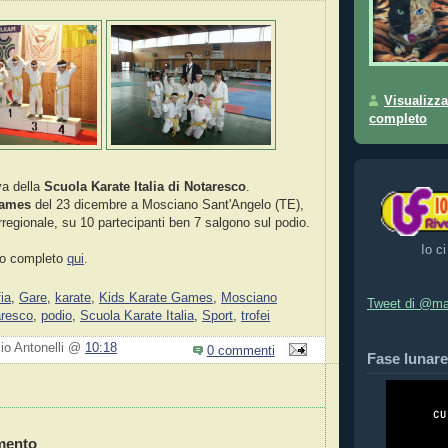
Visualizza
completo
ova della
Scuola Karate Italia di Notaresco
.
Games
del 23 dicembre a Mosciano Sant'Angelo (TE),
terregionale, su 10 partecipanti ben 7 salgono sul podio.
Io ci
ico completo
qui
.
fia
,
Gare
,
karate
,
Kids Karate Games
,
Mosciano
Tweet di @ma
aresco
,
podio
,
Scuola Karate Italia
,
Sport
,
trofei
zio Antonelli @
10:18
0 commenti
Fase lunare
mento