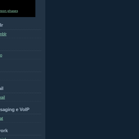
moon phases
lr
mblr
to
il
ail
saging e VoIP
at
work