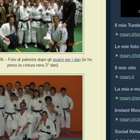
Il mio Tumb
maury.it/tu
Le mie foto
maury.it/fo
6 – Foto di palestra dopo gli
esami per i dan
(io ho
preso la cintura nera 3° dan)
Il mio sito
maury.it
La mia e-ma
maury.it/em
Instant Mes
maury.it/ch
Social Net