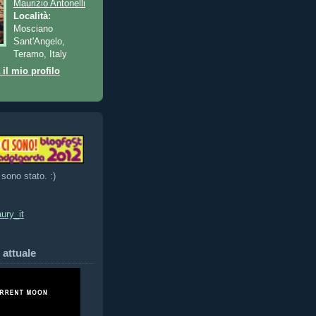
Maurizio Antonelli
Località:
Mosciano
Sant'Angelo,
Teramo, Italy
 il mio profilo
 sono stato. :)
ury_it
 attuale