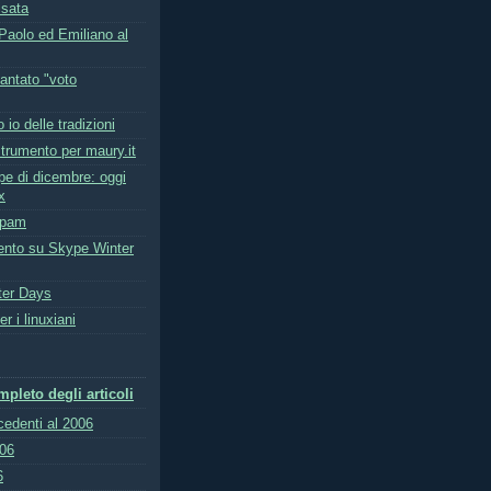
isata
 Paolo ed Emiliano al
cantato "voto
io delle tradizioni
trumento per maury.it
pe di dicembre: oggi
x
ispam
nto su Skype Winter
ter Days
r i linuxiani
pleto degli articoli
ecedenti al 2006
006
6