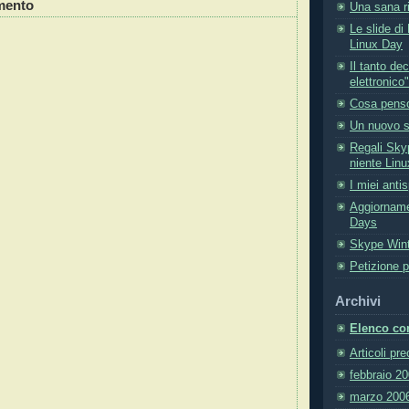
mento
Una sana r
Le slide di
Linux Day
Il tanto de
elettronico"
Cosa penso 
Un nuovo s
Regali Sky
niente Linu
I miei ant
Aggiorname
Days
Skype Win
Petizione pe
Archivi
Elenco com
Articoli pr
febbraio 2
marzo 200