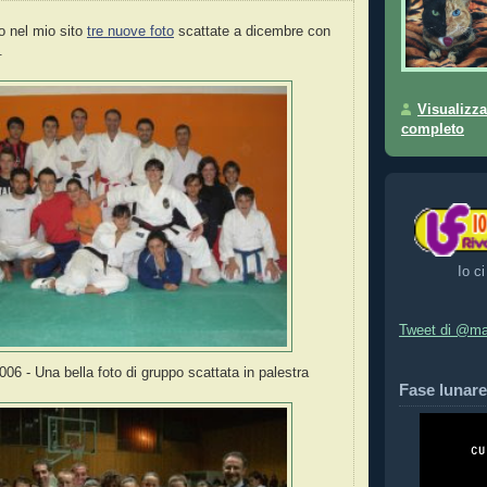
o nel mio sito
tre nuove foto
scattate a dicembre con
.
Visualizza
completo
Io ci
Tweet di @ma
06 - Una bella foto di gruppo scattata in palestra
Fase lunare