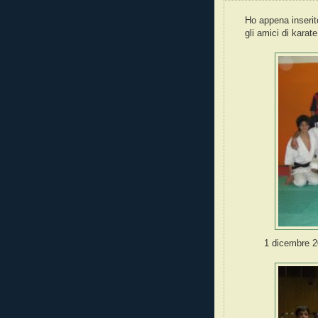
Ho appena inserit
gli amici di karate
1 dicembre 20