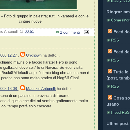
maury.it/so
Ringraziam
 Foto di gruppo in palestra; tutti in karategi e con le
Come ringra
cinture nuove
Feed deg
zio Antonelli @
00:51
2 commenti
RSS
Feed de
2008 12:27
,
Unknown
ha detto...
RSS
 chiamo maurizio e faccio karate! Però io sono
 gialla...di dove sei? Io di Novara. Se vuoi visita
Tutte le
.it/tsuki87/Default.aspx é il mio blog che ancora non è
(post, tumbl
perche non sono molto pratico di blogS!! Ciao!
RSS
2008 13:08
,
Maurizio Antonelli
ha detto...
 sono di un paesino in provincia di Teramo.
Cosa so
trario di quello che dici mi sembra graficamente molto
usano
e col tempo potrà solo crescere.
I feed RSS
Ultimi post