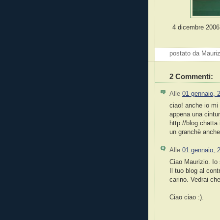
4 dicembre 2006 –
postato da Mauri
2 Commenti:
Alle
01 gennaio, 
ciao! anche io mi
appena una cinture
http://blog.chatta
un granchè anche 
Alle
01 gennaio, 
Ciao Maurizio. Io
Il tuo blog al con
carino. Vedrai ch
Ciao ciao :).