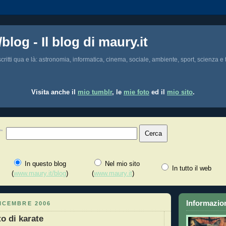
/blog - Il blog di maury.it
i scritti qua e là: astronomia, informatica, cinema, sociale, ambiente, sport, scienza e t
Visita anche il
mio tumblr
, le
mie foto
ed il
mio sito
.
In questo blog
Nel mio sito
In tutto il web
(
www.maury.it/blog
)
(
www.maury.it
)
Informazion
ICEMBRE 2006
o di karate