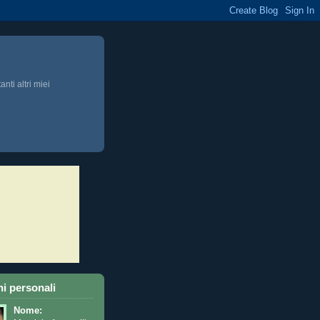
anti altri miei
i personali
Nome: