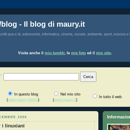
/blog - Il blog di maury.it
i scritti qua e là: astronomia, informatica, cinema, sociale, ambiente, sport, scienza e t
Visita anche il
mio tumblr
, le
mie foto
ed il
mio sito
.
In questo blog
Nel mio sito
In tutto il web
(
www.maury.it/blog
)
(
www.maury.it
)
Informazion
CEMBRE 2006
 i linuxiani