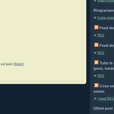
maury.it/so
Ringraziam
Come ringra
Feed deg
RSS
Feed de
RSS
Tutte le
 sul post [
Atom
]
(post, tumbl
RSS
Cosa so
usano
I feed RSS
Ultimi post