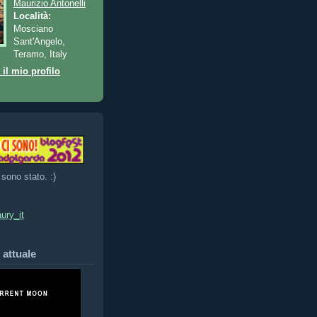
Maurizio Antonelli
Località:
Mosciano
Sant'Angelo,
Teramo, Italy
 il mio profilo
 sono stato. :)
ury_it
 attuale