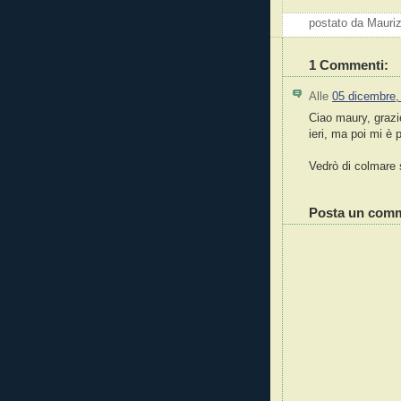
postato da Mauri
1 Commenti:
Alle
05 dicembre,
Ciao maury, grazi
ieri, ma poi mi è
Vedrò di colmare s
Posta un com