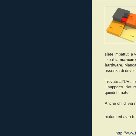
siete imbattuti a 
like è la
mancanza
hardware
. Manca
assenza di driver.
Trovate all'URL in
il supporto. Natur
quindi firmate.
Anche chi di voi n
aiutare ed avrà tu
http://www