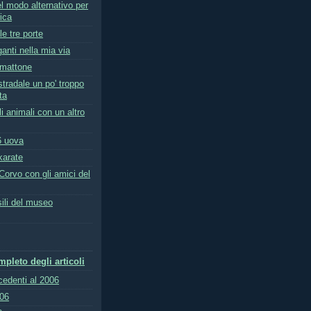
l modo alternativo per
rica
 le tre porte
anti nella mia via
 mattone
tradale un po' troppo
ta
i animali con un altro
6 uova
karate
orvo con gli amici del
sili del museo
pleto degli articoli
ecedenti al 2006
006