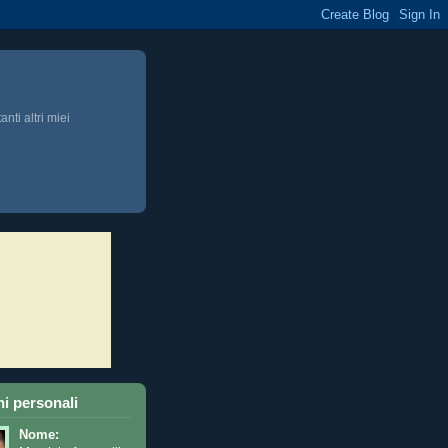
anti altri miei
i personali
Nome: