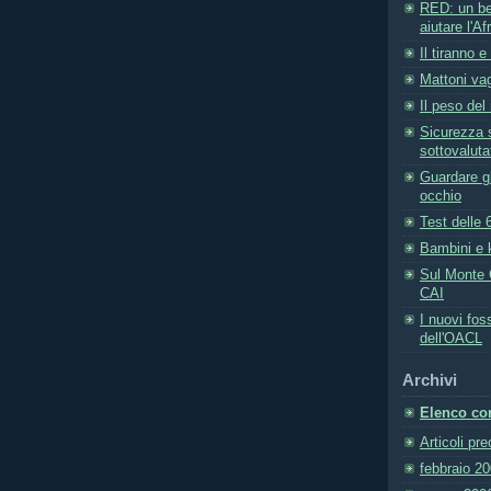
RED: un be
aiutare l'Af
Il tiranno e
Mattoni vag
Il peso del
Sicurezza s
sottovaluta
Guardare gl
occhio
Test delle 
Bambini e 
Sul Monte C
CAI
I nuovi fos
dell'OACL
Archivi
Elenco com
Articoli pr
febbraio 2