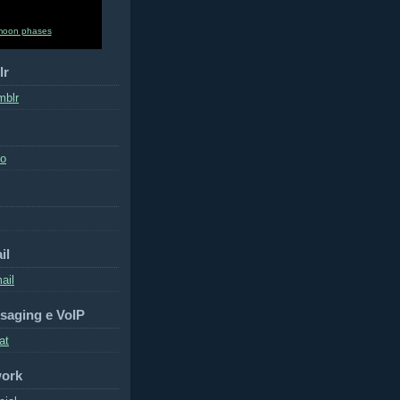
moon phases
lr
mblr
to
il
ail
saging e VoIP
at
work