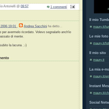
zio Antonelli @
09:57
1 commenti
Il mio Tumb
 2006 19:01
,
Andrea Sacchini
ha detto...
maury.it/tu
e per avermelo ricordato. Volevo segnalarlo anch'io
Le mie foto
 passato di mente.
maury.it/fo
ubito la lacuna. ;-)
Il mio sito
mento
maury.it
La mia e-ma
maury.it/em
Instant Mes
maury.it/ch
Social Net