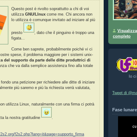
Questo post è rivolto soprattutto a chi di voi
utilizza
GNU/LInux
come me. Chi ancora non
lo utilizza è comunque invitato ad iniziare al più
Visualizza
presto
, dato che il pinguino è troppo una
completo
figata...
Come ben saprete, probabilmente poiché vi ci
vostre spese, il problema maggiore per i sistemi unix-
 del supporto da parte delle ditte produttrici di
nza che va dalla semplice assistenza fino alla totale
Io ci
 fondo una petizione per richiedere alle ditte di iniziare
almente più saremo e più la richiesta verrà valutata,
Tweet di @ma
on utilizza Linux, naturalmente con una firma ci potrà
Fase lunare
tta la nostra gratitudine
.
.f2s2.org/f2s2.php?lang=it&page=supporto_firma