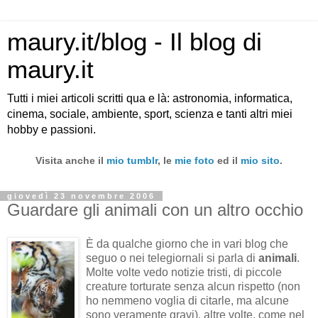
maury.it/blog - Il blog di
maury.it
Tutti i miei articoli scritti qua e là: astronomia, informatica,
cinema, sociale, ambiente, sport, scienza e tanti altri miei
hobby e passioni.
Visita anche il
mio tumblr
, le
mie foto
ed il
mio sito
.
giovedì 23 novembre 2006
Guardare gli animali con un altro occhio
È da qualche giorno che in vari blog che
seguo o nei telegiornali si parla di
animali
.
Molte volte vedo notizie tristi, di piccole
creature torturate senza alcun rispetto (non
ho nemmeno voglia di citarle, ma alcune
sono veramente gravi), altre volte, come nel