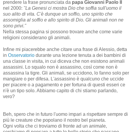
prendere la frase pronunciata da
papa Giovanni Paolo II
nel 2000:
"La Genesi ci mostra Dio che soffia sull'uomo il
suo alito di vita. C'è dunque un soffio, uno spirito che
assomiglia al soffio e allo spirito di Dio. Gli animali non ne
sono privi."
Nella stessa pagina si possono trovare anche come varie
religioni considerano gli animali.
Infine mi piacerebbe anche citare una frase di Alessio, detta
in
Osservatorio
durante una lezione tenuta a dei bambini di
una classe in visita, in cui diceva che non esistono animali
assassini. Lo squalo non è assassino, così come non è
assassina la tigre. Gli animali, se uccidono, lo fanno solo per
mangiare o per difesa. L'assassino è qualcuno che uccide
per piacere o a pagamento e per fortuna di questi esseri ce
n'è un tipo solo. Abbiamo capito di chi stiamo parlando,
vero?
Beh, spero che in futuro l'uomo impari a rispettare sempre di
più le creature che popolano il nostro bel pianeta.
Ogni volta che ci troviamo di fronte ad un animale,
cerchiamo di pensare a tutte le belle storie che passano