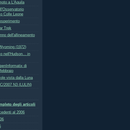
emoto a L'Aquila
l'Osservatorio
o Colle Leone
esperimento
ar Trek
anno dell'allineamento
 Wyoming (1972)
 nell'Hudson... in
penInformatix di
febbraio
Sole vista dalla Luna
C/2007 N3 (LULIN)
pleto degli articoli
ecedenti al 2006
006
6