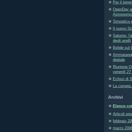
Per il terr
OpenDay al
Astronomic
Simpatico 
Il nuovo St
Saturno: l'
degli anelli
Bolide sul
Ammaraggio
digitale
Riunione O
venerdì 27 
Eclissi di 
La cometa 
Archivi
Elenco com
Articoli pr
febbraio 2
marzo 200