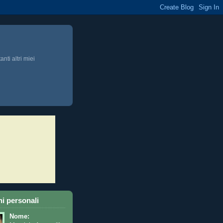
anti altri miei
i personali
Nome: