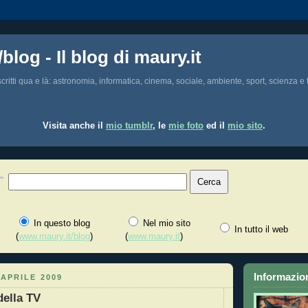
/blog - Il blog di maury.it
i scritti qua e là: astronomia, informatica, cinema, sociale, ambiente, sport, scienza e t
Visita anche il
mio tumblr
, le
mie foto
ed il
mio sito
.
In questo blog
Nel mio sito
In tutto il web
(
www.maury.it/blog
)
(
www.maury.it
)
Informazion
APRILE 2009
 della TV