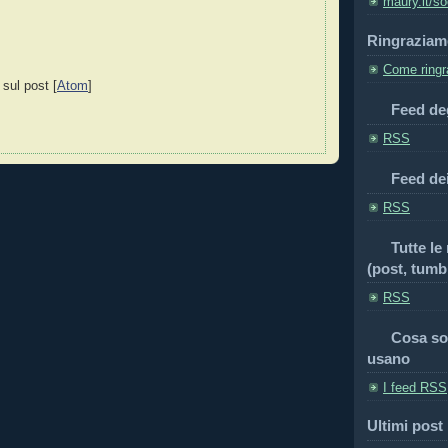
maury.it/so
Ringraziam
Come ringra
 sul post [
Atom
]
Feed deg
RSS
Feed de
RSS
Tutte le
(post, tumbl
RSS
Cosa so
usano
I feed RSS
Ultimi post