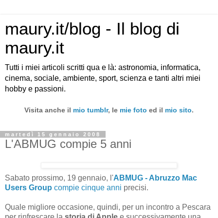
maury.it/blog - Il blog di
maury.it
Tutti i miei articoli scritti qua e là: astronomia, informatica,
cinema, sociale, ambiente, sport, scienza e tanti altri miei
hobby e passioni.
Visita anche il
mio tumblr
, le
mie foto
ed il
mio sito
.
martedì 15 gennaio 2008
L'ABMUG compie 5 anni
Sabato prossimo, 19 gennaio, l'
ABMUG - Abruzzo Mac
Users Group
compie cinque anni
precisi.
Quale migliore occasione, quindi, per un incontro a Pescara
per rinfrescare la
storia di Apple
e successivamente una