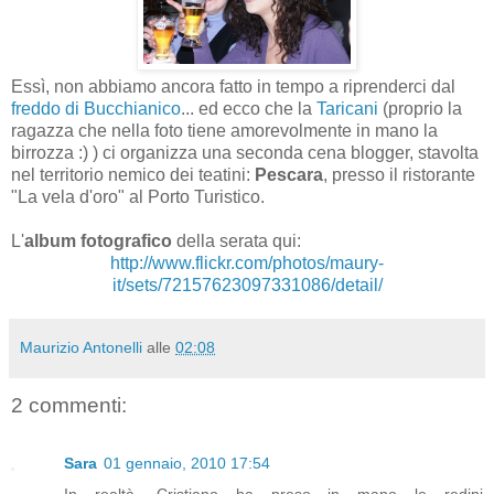
Essì, non abbiamo ancora fatto in tempo a riprenderci dal
freddo di Bucchianico
... ed ecco che la
Taricani
(proprio la
ragazza che nella foto tiene amorevolmente in mano la
birrozza :) ) ci organizza una seconda cena blogger, stavolta
nel territorio nemico dei teatini:
Pescara
, presso il ristorante
"La vela d'oro" al Porto Turistico.
L'
album fotografico
della serata qui:
http://www.flickr.com/photos/maury-
it/sets/72157623097331086/detail/
Maurizio Antonelli
alle
02:08
2 commenti:
Sara
01 gennaio, 2010 17:54
In realtà, Cristiano ha preso in mano le redini