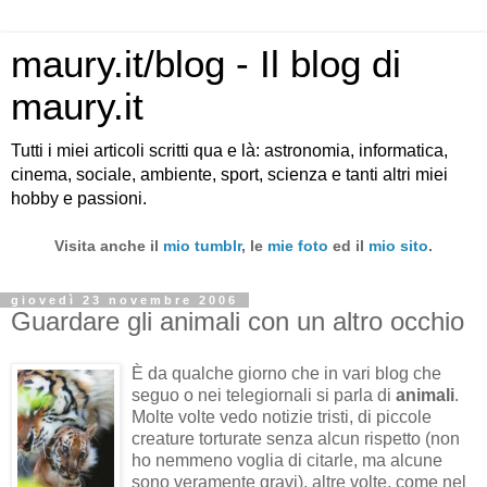
maury.it/blog - Il blog di
maury.it
Tutti i miei articoli scritti qua e là: astronomia, informatica,
cinema, sociale, ambiente, sport, scienza e tanti altri miei
hobby e passioni.
Visita anche il
mio tumblr
, le
mie foto
ed il
mio sito
.
giovedì 23 novembre 2006
Guardare gli animali con un altro occhio
È da qualche giorno che in vari blog che
seguo o nei telegiornali si parla di
animali
.
Molte volte vedo notizie tristi, di piccole
creature torturate senza alcun rispetto (non
ho nemmeno voglia di citarle, ma alcune
sono veramente gravi), altre volte, come nel