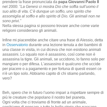
prendere la frase pronunciata da
papa Giovanni Paolo II
nel 2000:
"La Genesi ci mostra Dio che soffia sull'uomo il
suo alito di vita. C'è dunque un soffio, uno spirito che
assomiglia al soffio e allo spirito di Dio. Gli animali non ne
sono privi."
Nella stessa pagina si possono trovare anche come varie
religioni considerano gli animali.
Infine mi piacerebbe anche citare una frase di Alessio, detta
in
Osservatorio
durante una lezione tenuta a dei bambini di
una classe in visita, in cui diceva che non esistono animali
assassini. Lo squalo non è assassino, così come non è
assassina la tigre. Gli animali, se uccidono, lo fanno solo per
mangiare o per difesa. L'assassino è qualcuno che uccide
per piacere o a pagamento e per fortuna di questi esseri ce
n'è un tipo solo. Abbiamo capito di chi stiamo parlando,
vero?
Beh, spero che in futuro l'uomo impari a rispettare sempre di
più le creature che popolano il nostro bel pianeta.
Ogni volta che ci troviamo di fronte ad un animale,
cerchiamo di pensare a tutte le belle storie che passano