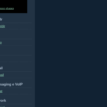
moon phases
lr
mblr
to
il
ail
saging e VoIP
at
work