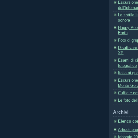
Escursione
dell'Inferna
La sottile 
sonora
Happy Peop
Earth
Foto di gr
Disattivare
XP
Esami di ci
fotografico
Italia ai qu
Escursion
Monte Gor
Cuffie e c
Le foto del
Archivi
Elenco com
Articoli pr
febbraio 2