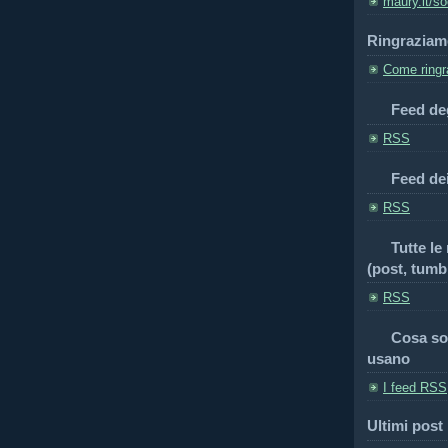
maury.it/so
Ringraziam
Come ringra
Feed deg
RSS
Feed de
RSS
Tutte le
(post, tumbl
RSS
Cosa so
usano
I feed RSS
Ultimi post