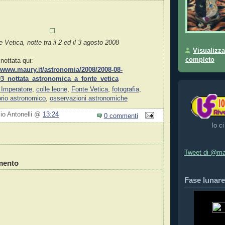
 Vetica, notte tra il 2 ed il 3 agosto 2008
Visualizza
completo
 nottata qui:
//www.maury.it/astronomia/2008/2008-08-
3_nottata_astronomica_a_fonte_vetica
Imperatore
,
colle leone
,
Fonte Vetica
,
fotografia
,
rio astronomico
,
osservazioni astronomiche
zio Antonelli @
13:24
0 commenti
Io ci
Tweet di @ma
mento
Fase lunare