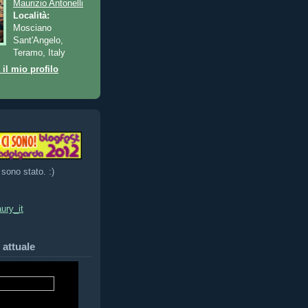
Maurizio Antonelli
Località:
Mosciano
Sant'Angelo,
Teramo, Italy
 il mio profilo
 sono stato. :)
ury_it
 attuale