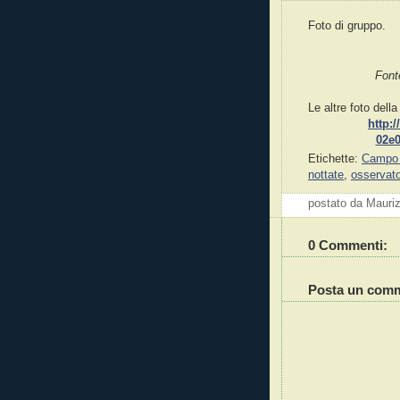
Foto di gruppo.
Fonte
Le altre foto della
http:
02e0
Etichette:
Campo 
nottate
,
osservato
postato da Mauri
0 Commenti:
Posta un com