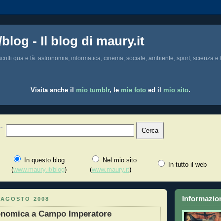
/blog - Il blog di maury.it
i scritti qua e là: astronomia, informatica, cinema, sociale, ambiente, sport, scienza e t
Visita anche il
mio tumblr
, le
mie foto
ed il
mio sito
.
In questo blog
Nel mio sito
In tutto il web
(
www.maury.it/blog
)
(
www.maury.it
)
Informazion
 AGOSTO 2008
ronomica a Campo Imperatore