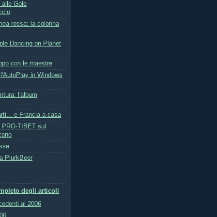
 alle Gole
ccio
linea rossa: la colonna
le Dancing on Planet
uppo con le maestre
 l'AutoPlay in Windows
ntura: l'album
arti... e Francia a casa
e PRO-TIBET sul
zano
asse
la PlurkBeer
pleto degli articoli
ecedenti al 2006
006