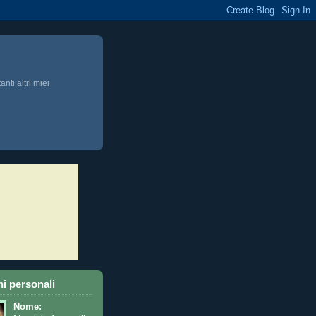
anti altri miei
i personali
Nome: