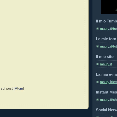
Il mio Tumb
maury.it/tu
Le mie foto
maury.it/fo
Il mio sito
maury.it
La mia e-ma
maury.it/em
 sul post [
Atom
]
Instant Mes
maury.it/ch
Social Net