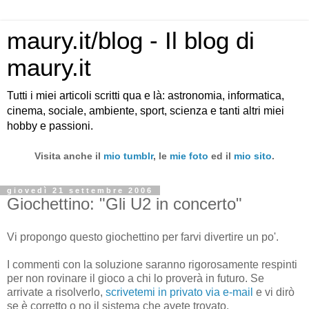
maury.it/blog - Il blog di
maury.it
Tutti i miei articoli scritti qua e là: astronomia, informatica,
cinema, sociale, ambiente, sport, scienza e tanti altri miei
hobby e passioni.
Visita anche il
mio tumblr
, le
mie foto
ed il
mio sito
.
giovedì 21 settembre 2006
Giochettino: "Gli U2 in concerto"
Vi propongo questo giochettino per farvi divertire un po'.
I commenti con la soluzione saranno rigorosamente respinti
per non rovinare il gioco a chi lo proverà in futuro. Se
arrivate a risolverlo,
scrivetemi in privato via e-mail
e vi dirò
se è corretto o no il sistema che avete trovato.