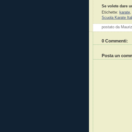
Se volete dare u
Etichette:
karate
Scuola Karate Ital
postato da Mauri
0 Commenti:
Posta un com