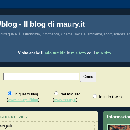
/blog - Il blog di maury.it
i scritti qua e là: astronomia, informatica, cinema, sociale, ambiente, sport, scienza e t
Visita anche il
mio tumblr
, le
mie foto
ed il
mio sito
.
In questo blog
Nel mio sito
In tutto il web
(
www.maury.it/blog
)
(
www.maury.it
)
Informazion
 GIUGNO 2007
egali...