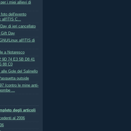
er i miei allievi di
 foto dell'evento
all'ITIS C...
Day di ieri cancellato
 Gift Day
GNU/Linux all'ITIS di
ale a Notaresco
2 9D 74 E3 5B D8 41
6 88 C0
alle Gole del Salinello
asquetta outside
7 (contro le mine anti-
bombe ...
pleto degli articoli
ecedenti al 2006
006