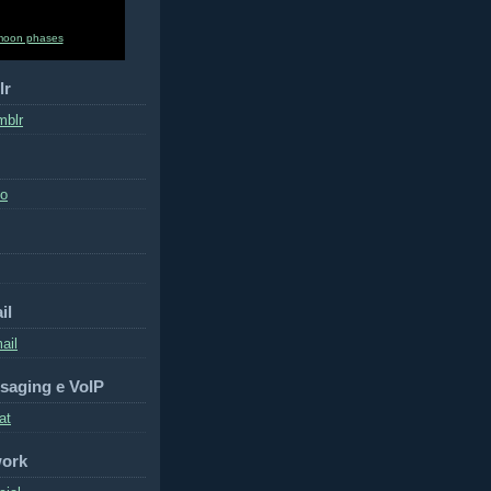
moon phases
lr
mblr
to
il
ail
saging e VoIP
at
work