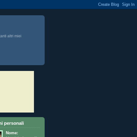
anti altri miei
i personali
Nome: