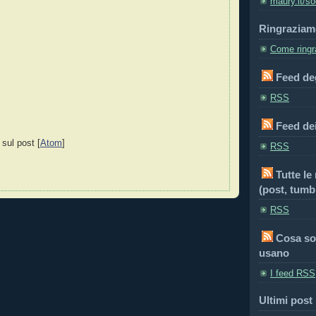
maury.it/so
Ringraziam
Come ringra
Feed deg
RSS
Feed de
 sul post [
Atom
]
RSS
Tutte le
(post, tumbl
RSS
Cosa so
usano
I feed RSS
Ultimi post