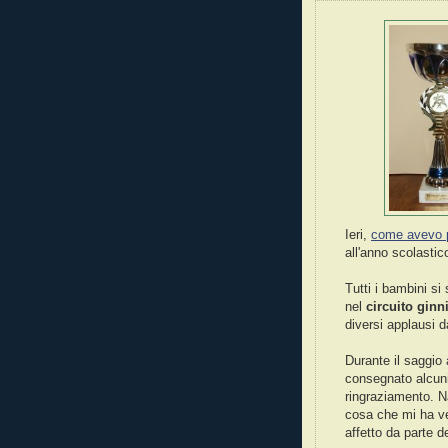
Ieri,
come avevo 
all'anno scolastic
Tutti i bambini s
nel
circuito ginn
diversi applausi da
Durante il saggio
consegnato alcuni
ringraziamento. Na
cosa che mi ha ve
affetto da parte de