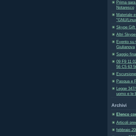
Prima gara p
Notaresco
Materiale e
"GNU/Linux 
Skype Gift 
Altri Skype
Evento su 
Giulianova
Saggio fin
09 F9 11 0
56 C5 63 5
Escursione 
Pasqua e P
Legge 347/9
uomo e le 
Archivi
Elenco com
Articoli pr
febbraio 2