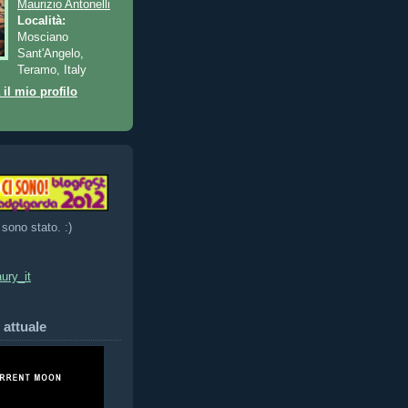
Maurizio Antonelli
Località:
Mosciano
Sant'Angelo,
Teramo, Italy
 il mio profilo
 sono stato. :)
ury_it
 attuale