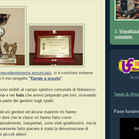
Visualizza
completo
precedentemente annunciato
, si è concluso insieme
Io ci
o il mio progetto
"
Karate a scuola
"
.
i sono esibiti al campo sportivo comunale di Notaresco
Tweet di @ma
ico
e nei
kata
che avevo preparato per loro, ricevendo
 parte dei genitori sugli spalti.
Fase lunare
 alcuni genitori ed alcune maestre mi hanno
 doni che le classi mi hanno fatto come
turalmente, inaspettati, sono stati graditissimi, ma la
ramente fatto piacere è stata la dimostrazione di
i piccoli allievi.