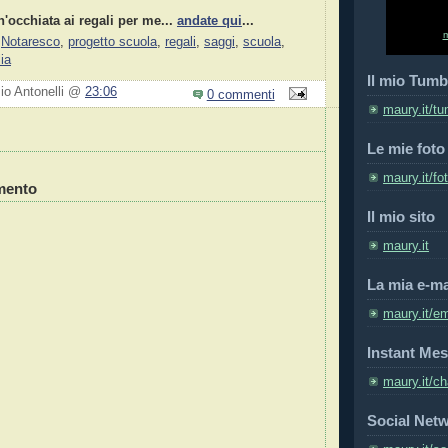
n'occhiata ai regali per me...
andate qui
...
,
Notaresco
,
progetto scuola
,
regali
,
saggi
,
scuola
,
ia
Il mio Tumb
zio Antonelli @
23:06
0 commenti
maury.it/tu
Le mie foto
maury.it/fo
mento
Il mio sito
maury.it
La mia e-ma
maury.it/em
Instant Mes
maury.it/ch
Social Net