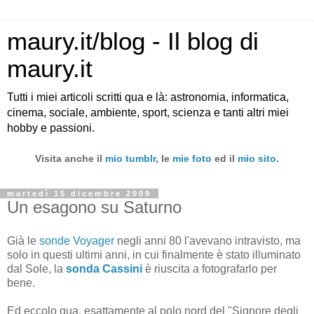
maury.it/blog - Il blog di
maury.it
Tutti i miei articoli scritti qua e là: astronomia, informatica,
cinema, sociale, ambiente, sport, scienza e tanti altri miei
hobby e passioni.
Visita anche il
mio tumblr
, le
mie foto
ed il
mio sito
.
martedì 15 dicembre 2009
Un esagono su Saturno
Già le
sonde Voyager
negli anni 80 l'avevano intravisto, ma
solo in questi ultimi anni, in cui finalmente è stato illuminato
dal Sole, la
sonda Cassini
è riuscita a fotografarlo per
bene.
Ed eccolo qua, esattamente al polo nord del "Signore degli