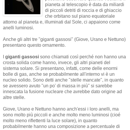
pianeta al telescopio è data da miliardi
di piccoli detriti di roccia e di ghiaccio
che orbitano sul piano equatoriale
attorno al pianeta e, illuminati dal Sole, ci appaiono come
anelli luminosi.
Anche gli altri tre "giganti gassosi" (Giove, Urano e Nettuno)
presentano questo ornamento.
I
giganti gassosi
sono chiamati così perché non hanno una
crosta solida come hanno, invece, gli altri pianeti del
sistema solare. Si presentano, infatti, come delle enormi
bolle di gas, anche se probabilmente all'interno vi è un
nucleo solido. Sono detti anche "stelle mancate", in quanto
se avessero avuto "un po' di massa in più" si sarebbe
innescata la fusione nucleare che avrebbe dato origine ad
altre stelle.
Giove, Urano e Nettuno hanno anch'essi i loro anelli, ma
sono molto più piccoli e anche molto meno luminosi (cioé
molto meno riflettenti la luce solare), in quanto
probabilmente hanno una composizione a percentuale di